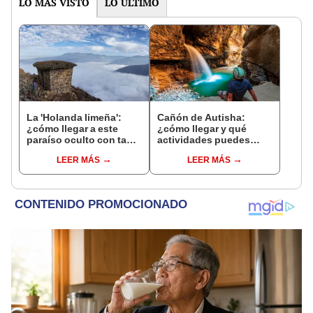
LO MÁS VISTO
LO ÚLTIMO
La 'Holanda limeña':
Cañón de Autisha:
¿cómo llegar a este
¿cómo llegar y qué
paraíso oculto con tan
actividades puedes
solo 10 soles?
realizar en este lugar a 3
LEER MÁS
LEER MÁS
horas de Lima?