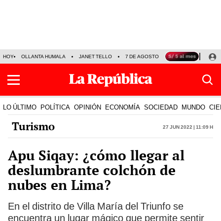
HOY
OLLANTA HUMALA
JANET TELLO
7 DE AGOSTO
TINKA RESULTADOS
LO ÚLTIMO
POLÍTICA
OPINIÓN
ECONOMÍA
SOCIEDAD
MUNDO
CIE
Turismo
27 Jun 2022 | 11:09 h
Apu Siqay: ¿cómo llegar al
deslumbrante colchón de
nubes en Lima?
En el distrito de Villa María del Triunfo se
encuentra un lugar mágico que permite sentir