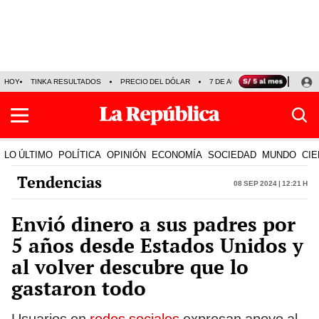
HOY
TINKA RESULTADOS
PRECIO DEL DÓLAR
7 DE AGOSTO
OLLANTA H
LO ÚLTIMO
POLÍTICA
OPINIÓN
ECONOMÍA
SOCIEDAD
MUNDO
CIE
Tendencias
08 Sep 2024 | 12:21 h
Envió dinero a sus padres por
5 años desde Estados Unidos y
al volver descubre que lo
gastaron todo