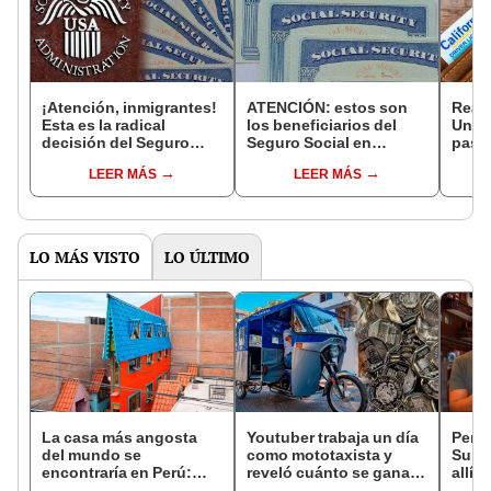
¡Atención, inmigrantes!
ATENCIÓN: estos son
Real 
Esta es la radical
los beneficiarios del
Unido
decisión del Seguro
Seguro Social en
pasos
Social a partir del 1 de
Estados Unidos que
tu id
LEER MÁS
LEER MÁS
septiembre en Estados
recibirán el PAGO
falsa
Unidos
DIRECTO de US$697
LO MÁS VISTO
LO ÚLTIMO
La casa más angosta
Youtuber trabaja un día
Peru
del mundo se
como mototaxista y
Suiza
encontraría en Perú:
reveló cuánto se gana
allí 
mide solo 63 cm de
en Perú: "Me sobró 55
un su