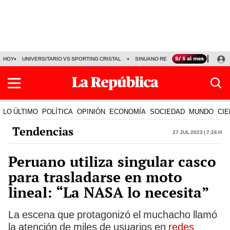
HOY
UNIVERSITARIO VS SPORTING CRISTAL
SINUANO RESULTADOS HOY
CA
LO ÚLTIMO
POLÍTICA
OPINIÓN
ECONOMÍA
SOCIEDAD
MUNDO
CIE
Tendencias
27 Jul 2023 | 7:26 h
Peruano utiliza singular casco
para trasladarse en moto
lineal: “La NASA lo necesita”
La escena que protagonizó el muchacho llamó
la atención de miles de usuarios en
redes