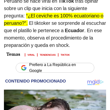
Peruano se hace viral en
TikTok
tras opinar
sobre un clip que inicia con la siguiente
pregunta:
“¿El ceviche es 100% ecuatoriano o
peruano?”.
El tiktoker se sorprende al escuchar
que el platillo le pertenece a
Ecuador
. En ese
momento, observa el procedimiento de la
preparación y queda en shock.
VIRAL
TENDENCIAS
TIKTOK
Prefiero a La República en
Google