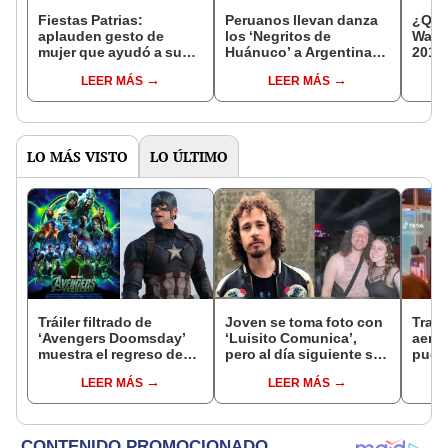
Fiestas Patrias:
Peruanos llevan danza
¿Qué
aplauden gesto de
los ‘Negritos de
Wang,
mujer que ayudó a su
Huánuco’ a Argentina:
2011 
hijo durante su
“Que viva lo nuestro”
para
LEER MÁS
LEER MÁS
participación en el
Ipho
colegio
LO MÁS VISTO
LO ÚLTIMO
Tráiler filtrado de
Joven se toma foto con
Traba
‘Avengers Doomsday’
‘Luisito Comunica’,
aerop
muestra el regreso de
pero al día siguiente se
puest
un personaje icónico y
da cuenta que no era él
emoci
LEER MÁS
LEER MÁS
redes sociales
gol d
explotan: “¡Estoy
llorando de felicidad!”