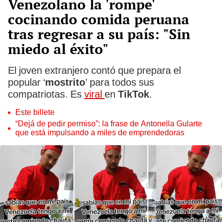
Venezolano la 'rompe'
cocinando comida peruana
tras regresar a su país: "Sin
miedo al éxito"
El joven extranjero contó que prepara el
popular ‘
mostrito
’ para todos sus
compatriotas. Es
viral
en
TikTok
.
Este billete
“Dejá de pedir permiso”: la frase de Antonella Gularte
que está impulsando a miles de emprendedoras