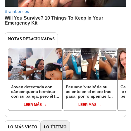
NOTAS RELACIONADAS
Joven detectada con
Peruano 'vuela' de su
Cana
cáncer quería terminar
asiento en el micro tras
le so
con su pareja, pero él la
pasar por rompemuelle:
peru
acompaña: "Gracias por
“Se le reinició el
conte
LEER MÁS
LEER MÁS
quedarte"
Windows”
nece
LO MÁS VISTO
LO ÚLTIMO