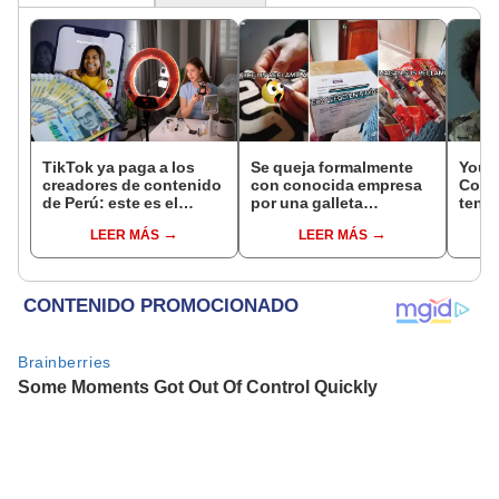
TikTok ya paga a los
Se queja formalmente
Youtu
creadores de contenido
con conocida empresa
Comu
de Perú: este es el
por una galleta
tens
monto que puedes
incompleta y recibe
vivió
LEER MÁS
LEER MÁS
llegar a cobrar por 1.000
increíble regalo
Perú
vistas
"Tuv