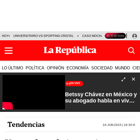
HOY
UNIVERSITARIO VS SPORTING CRISTAL
CASO MOCHASUELDOS
MIGUEL
LO ÚLTIMO
POLÍTICA
OPINIÓN
ECONOMÍA
SOCIEDAD
MUNDO
CIE
EN VIVO
Betssy Chávez en México y
su abogado habla en vivo |
Que No Se Te Olvide con
Carlos Cornejo
Tendencias
24 Jun 2023 | 18:30 h