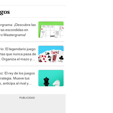
egos
rgrama: ¡Descubre las
ras escondidas en
ro Mastergrama!
rio: El legendario juego
rtas que nunca pasa de
 Organiza el mazo y
stra tu habilidad.
z: El rey de los juegos
trategia. Mueve tus
, anticipa al rival y
gue el jaque mate.