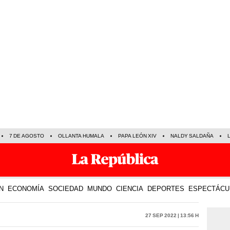
7 DE AGOSTO
OLLANTA HUMALA
PAPA LEÓN XIV
NALDY SALDAÑA
N
ECONOMÍA
SOCIEDAD
MUNDO
CIENCIA
DEPORTES
ESPECTÁCU
27 Sep 2022 | 13:56 h