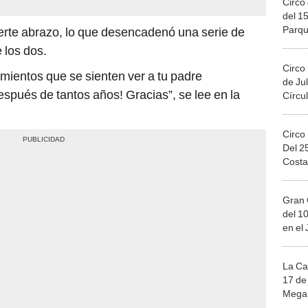
Circo 
del 15
Parqu
fuerte abrazo, lo que desencadenó una serie de
Migue
 los dos.
Circo
imientos que se sienten ver a tu padre
de Jul
pués de tantos años! Gracias”, se lee en la
Círcul
Circo
Del 2
Costa
Gran 
del 10
en el
La Ca
17 de 
Mega 