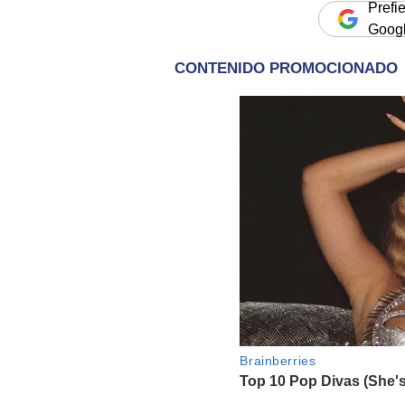
Prefi
Goog