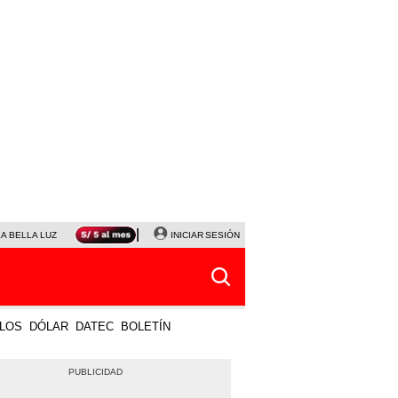
LA BELLA LUZ
MAGALY MEDINA
INICIAR SESIÓN
SINUANO RESULTADOS HOY
JANET TELLO
LOS
DÓLAR
DATEC
BOLETÍN