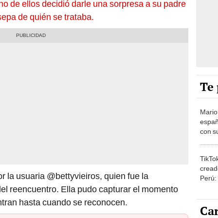
uno de ellos decidió darle una sorpresa a su padre
sepa de quién se trataba.
Te 
Mario
españ
con su
amor 
gastr
TikTo
cread
r la usuaria @bettyvieiros, quien fue la
Perú:
puede
del reencuentro. Ella pudo capturar el momento
1.000
ntran hasta cuando se reconocen.
Car