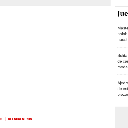
Ju
Maste
palab
nuest
Solita
de ca
moda.
demue
Ajedre
de es
piezas
consi
AS
REENCUENTROS