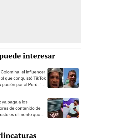
puede interesar
 Colomina, el influencer
ol que conquistó TikTok
 pasión por el Perú: "Mi
nació por la
onomía"
k ya paga a los
ores de contenido de
 este es el monto que
s llegar a cobrar por
 vistas
lincaturas