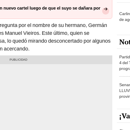
n nuevo cartel luego de que el suyo se dañara por
Carli
de ag
s pregunta por el nombre de su hermano, Germán
es Manuel Vieiros. Este último, quien se
No
asa, lo quedó mirando desconcertado por algunos
on acercando.
Partid
4 del
progr
dónde
Senam
LLUV
provi
¡Va