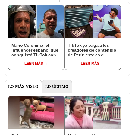
Mario Colomina, el
TikTok ya paga a los
influencer español que
creadores de contenido
conquistó TikTok con
de Perú: este es el
su pasión por el Perú:
monto que puedes
LEER MÁS
LEER MÁS
"Mi amor nació por la
llegar a cobrar por 1.000
gastronomía"
vistas
LO MÁS VISTO
LO ÚLTIMO