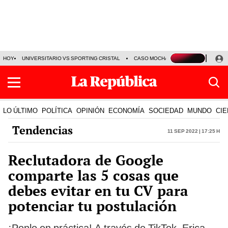
HOY
UNIVERSITARIO VS SPORTING CRISTAL
CASO MOCHASUELDOS
MIGUEL
LO ÚLTIMO
POLÍTICA
OPINIÓN
ECONOMÍA
SOCIEDAD
MUNDO
CIE
Tendencias
11 Sep 2022 | 17:25 h
Reclutadora de Google
comparte las 5 cosas que
debes evitar en tu CV para
potenciar tu postulación