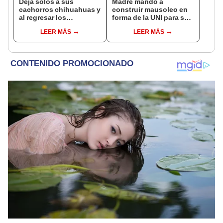
Deja solos a sus
Madre mandó a
cachorros chihuahuas y
construir mausoleo en
al regresar los
forma de la UNI para su
encuentra en una
difunto hijo y conmueve
LEER MÁS
LEER MÁS
adorable escena
con su historia: "Su
[VIDEO]
mayor deseo era
culminar (la carrera)"