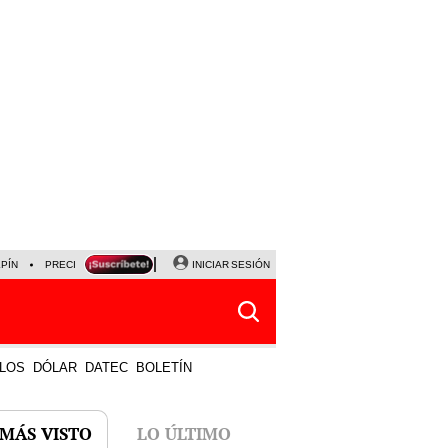
LPÍN
PRECIO DEL DÓLAR
CORTE DE LUZ
INICIAR SESIÓN
VIERNES 7 DE AGOSTO
ALBER
LOS
DÓLAR
DATEC
BOLETÍN
 MÁS VISTO
LO ÚLTIMO