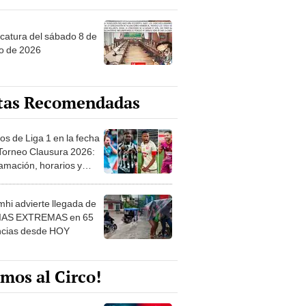
ncatura del sábado 8 de
o de 2026
tas Recomendadas
os de Liga 1 en la fecha
 Torneo Clausura 2026:
amación, horarios y
 ver
hi advierte llegada de
IAS EXTREMAS en 65
ncias desde HOY
mos al Circo!