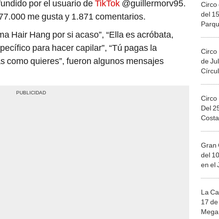
fundido por el usuario de
TikTok
@guillermorv95.
Circo 
del 15
177.000 me gusta y 1.871 comentarios.
Parqu
lama Hair Hang por si acaso”, “Ella es acróbata,
Migue
específico para hacer capilar”, “Tú pagas la
Circo
s como quieres”, fueron algunos mensajes
de Jul
Círcul
Circo
Del 2
Costa
Gran 
del 10
en el
La Ca
17 de 
Mega 