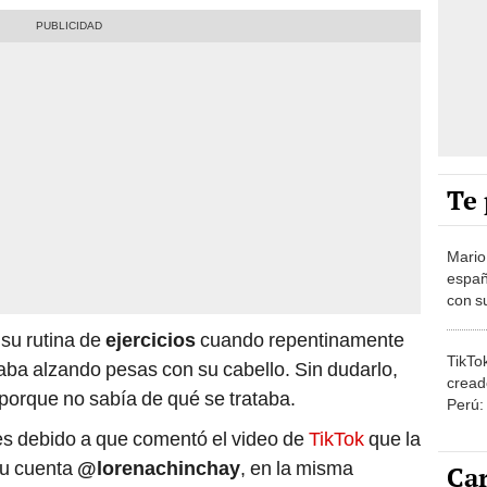
Te 
Mario
españ
con su
amor 
su rutina de
ejercicios
cuando repentinamente
gastr
TikTo
aba alzando pesas con su cabello. Sin dudarlo,
cread
porque no sabía de qué se trataba.
Perú:
puede
es debido a que comentó el video de
TikTok
que la
1.000
su cuenta
@lorenachinchay
, en la misma
Car