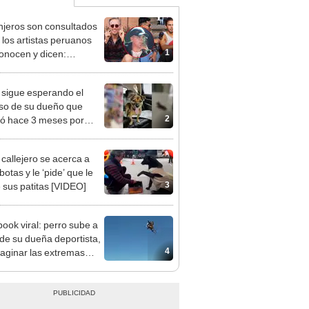
njeros son consultados
 los artistas peruanos
1
onocen y dicen:
hito”
 sigue esperando el
so de su dueño que
2
ció hace 3 meses por
 del COVID-19 [FOTOS]
 callejero se acerca a
botas y le ‘pide’ que le
3
e sus patitas [VIDEO]
ook viral: perro sube a
de su dueña deportista,
4
maginar las extremas
tas que viviría [VIDEO]