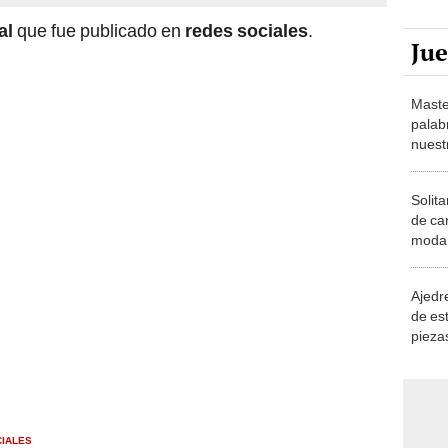
ral
que fue publicado en
redes sociales
.
Ju
Maste
palab
nuest
Solita
de ca
moda.
demue
Ajedre
de es
piezas
consi
CIALES