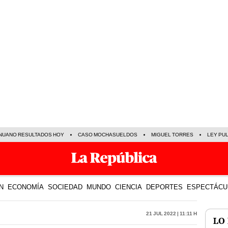
NUANO RESULTADOS HOY
CASO MOCHASUELDOS
MIGUEL TORRES
LEY PU
N
ECONOMÍA
SOCIEDAD
MUNDO
CIENCIA
DEPORTES
ESPECTÁCU
21 Jul 2022 | 11:11 h
LO