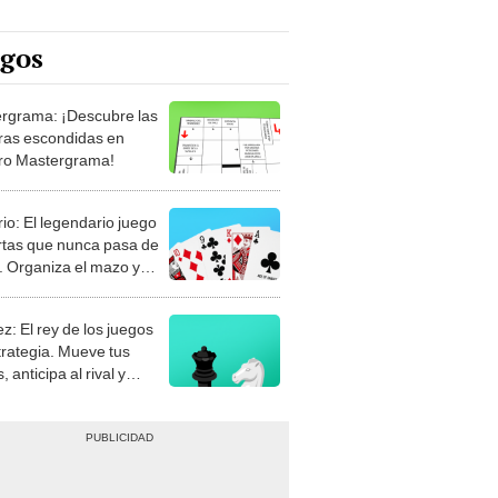
egos
rgrama: ¡Descubre las
ras escondidas en
ro Mastergrama!
rio: El legendario juego
rtas que nunca pasa de
 Organiza el mazo y
stra tu habilidad.
z: El rey de los juegos
trategia. Mueve tus
, anticipa al rival y
gue el jaque mate.