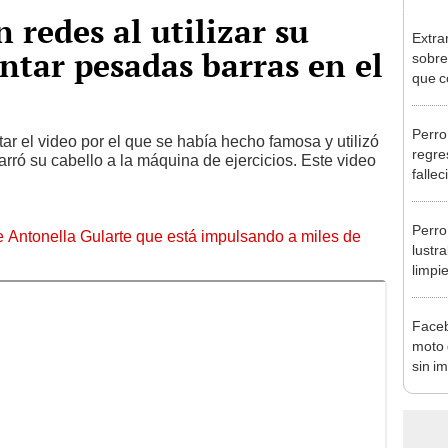
 redes al utilizar su
Extra
antar pesadas barras en el
sobre
que c
“Chec
Perro
ar el video por el que se había hecho famosa y utilizó
regre
rró su cabello a la máquina de ejercicios. Este video
falle
culpa
Perro
de Antonella Gularte que está impulsando a miles de
lustra
limpi
Faceb
moto 
sin i
pirue