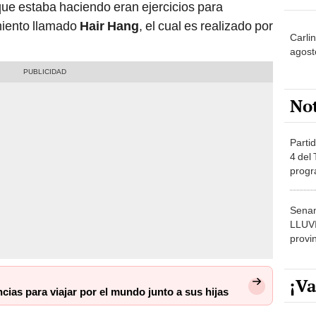
 que estaba haciendo eran ejercicios para
amiento llamado
Hair Hang
, el cual es realizado por
Carli
agost
No
Partid
4 del
progr
dónde
Senam
LLUV
provi
¡Va
ias para viajar por el mundo junto a sus hijas