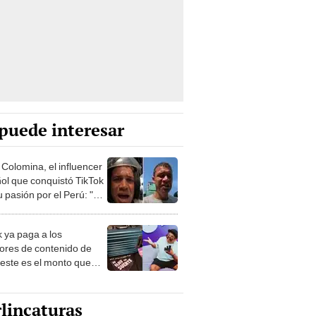
puede interesar
 Colomina, el influencer
ol que conquistó TikTok
 pasión por el Perú: "Mi
nació por la
onomía"
k ya paga a los
ores de contenido de
 este es el monto que
s llegar a cobrar por
 vistas
lincaturas