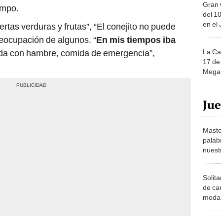
Gran 
empo.
del 10
en el
ertas verduras y frutas”, “El conejito no puede
eocupación de algunos. “
En mis tiempos iba
La Ca
ueda con hambre, comida de emergencia”,
17 de 
Mega 
Ju
Maste
palab
nuest
Solita
de ca
moda.
demue