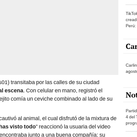
amor 
gastr
TikTo
cread
Perú:
puede
1.000
Car
Carli
agost
) transitaba por las calles de su ciudad
al escena
. Con celular en mano, registró el
No
nejito comía un ceviche combinado al lado de su
Partid
4 del
a cautivó al animal, el cual disfrutó de la mixtura de
progr
has visto todo
” reaccionó la usuaria del video
dónde
 encontraba junto a una buena compañía: su