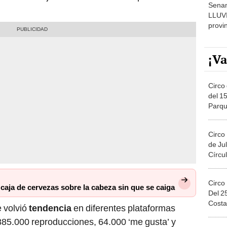
Senam
LLUV
provi
¡Va
Circo 
del 15
Parqu
Migue
Circo
de Jul
Círcul
Circo
 caja de cervezas sobre la cabeza sin que se caiga
Del 2
Costa
e volvió
tendencia
en diferentes plataformas
885.000 reproducciones, 64.000 ‘me gusta’ y