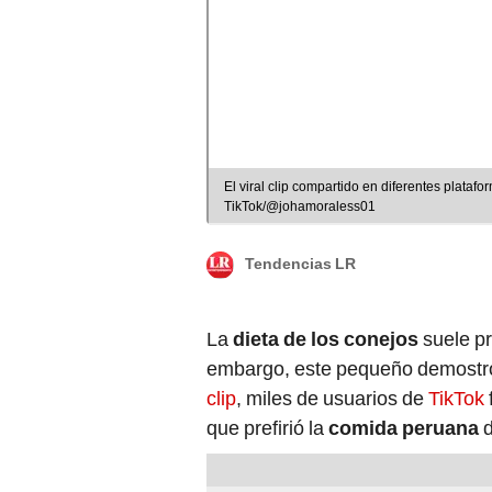
El viral clip compartido en diferentes plataf
TikTok/@johamoraless01
Tendencias LR
La
dieta de los conejos
suele p
embargo, este pequeño demostró 
clip
, miles de usuarios de
TikTok
que prefirió la
comida peruana
d