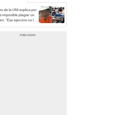
o de la UNI explica por
s imposible plagiar un
1
n: “Ese ejercicio no lo
ntro en ningún lado”