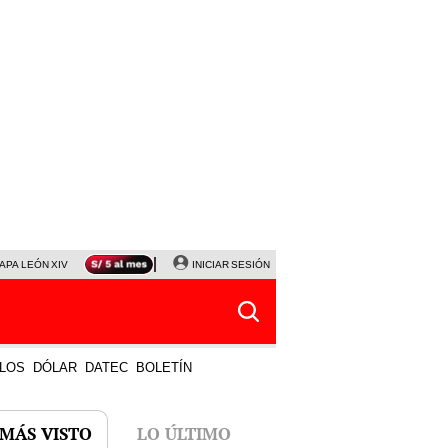
APA LEÓN XIV
NALDY SALDAÑA
INICIAR SESIÓN
LA BELLA LUZ
MAGALY MEDINA
HORÓS
LOS
DÓLAR
DATEC
BOLETÍN
 MÁS VISTO
LO ÚLTIMO