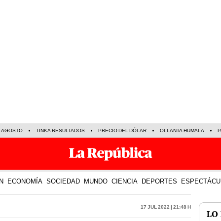
E AGOSTO
TINKA RESULTADOS
PRECIO DEL DÓLAR
OLLANTA HUMALA
P
N
ECONOMÍA
SOCIEDAD
MUNDO
CIENCIA
DEPORTES
ESPECTÁCU
17 Jul 2022 | 21:48 h
LO