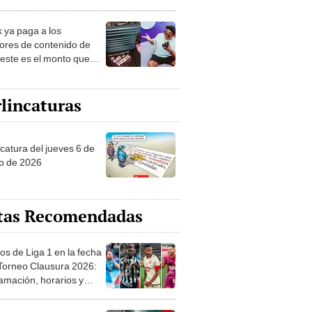
nació por la
onomía"
k ya paga a los
ores de contenido de
 este es el monto que
s llegar a cobrar por
 vistas
lincaturas
ncatura del jueves 6 de
o de 2026
tas Recomendadas
os de Liga 1 en la fecha
 Torneo Clausura 2026:
amación, horarios y
 ver