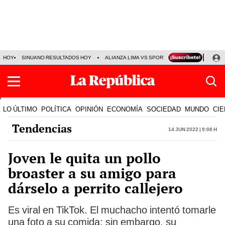
HOY
SINUANO RESULTADOS HOY
ALIANZA LIMA VS SPORT BOYS
JORGE MES
LO ÚLTIMO
POLÍTICA
OPINIÓN
ECONOMÍA
SOCIEDAD
MUNDO
CIE
Tendencias
14 Jun 2022 | 9:08 h
Joven le quita un pollo
broaster a su amigo para
dárselo a perrito callejero
Es viral en TikTok. El muchacho intentó tomarle
una foto a su comida; sin embargo, su