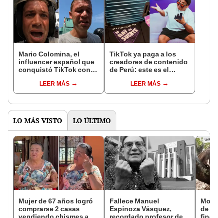
Mario Colomina, el
TikTok ya paga a los
influencer español que
creadores de contenido
conquistó TikTok con
de Perú: este es el
su pasión por el Perú:
monto que puedes
LEER MÁS
LEER MÁS
"Mi amor nació por la
llegar a cobrar por 1.000
gastronomía"
vistas
LO MÁS VISTO
LO ÚLTIMO
Mujer de 67 años logró
Fallece Manuel
Monit
comprarse 2 casas
Espinoza Vásquez,
de un
vendiendo chismes a
recordado profesor de
final