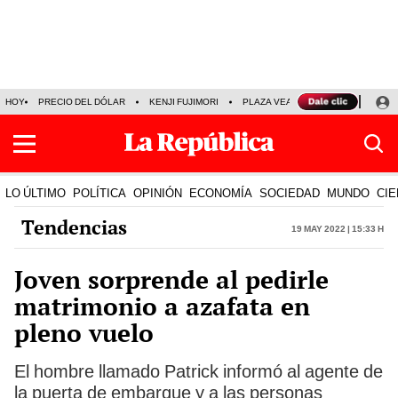
HOY
PRECIO DEL DÓLAR
KENJI FUJIMORI
PLAZA VEA
FERIADOS
KE
LO ÚLTIMO
POLÍTICA
OPINIÓN
ECONOMÍA
SOCIEDAD
MUNDO
CIE
Tendencias
19 May 2022 | 15:33 h
Joven sorprende al pedirle
matrimonio a azafata en
pleno vuelo
El hombre llamado Patrick informó al agente de
la puerta de embarque y a las personas