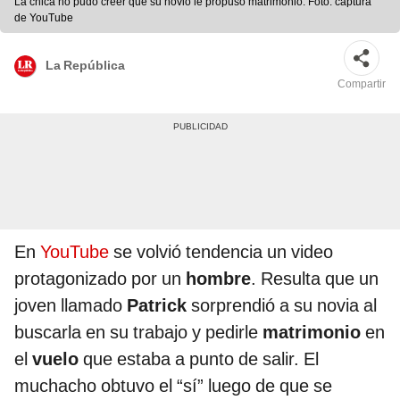
La chica no pudo creer que su novio le propuso matrimonio. Foto: captura
de YouTube
La República
Compartir
En
YouTube
se volvió tendencia un video
protagonizado por un
hombre
. Resulta que un
joven llamado
Patrick
sorprendió a su novia al
buscarla en su trabajo y pedirle
matrimonio
en
el
vuelo
que estaba a punto de salir. El
muchacho obtuvo el “sí” luego de que se