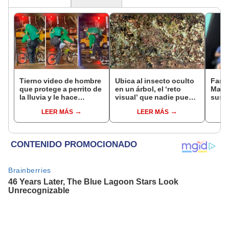
Tierno video de hombre
Ubica al insecto oculto
Famo
que protege a perrito de
en un árbol, el ‘reto
Marve
la lluvia y le hace
visual’ que nadie puede
sus s
'capachún' se vuelve
superar [FOTOS]
pedir
LEER MÁS
LEER MÁS
viral
sujet