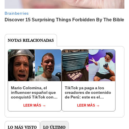
NOTAS RELACIONADAS
Mario Colomina, el
TikTok ya paga a los
influencer español que
creadores de contenido
conquistó TikTok con
de Perú: este es el
su pasión por el Perú:
monto que puedes
LEER MÁS
LEER MÁS
"Mi amor nació por la
llegar a cobrar por 1.000
gastronomía"
vistas
LO MÁS VISTO
LO ÚLTIMO