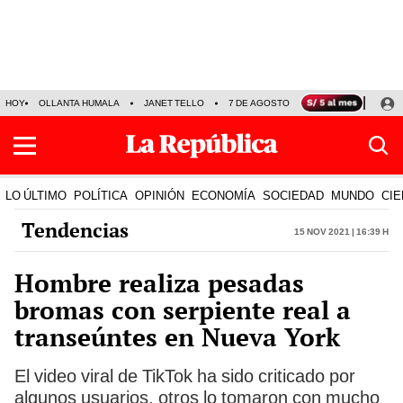
HOY
OLLANTA HUMALA
JANET TELLO
7 DE AGOSTO
TINKA RESULTADOS
LO ÚLTIMO
POLÍTICA
OPINIÓN
ECONOMÍA
SOCIEDAD
MUNDO
CIE
Tendencias
15 Nov 2021 | 16:39 h
Hombre realiza pesadas
bromas con serpiente real a
transeúntes en Nueva York
El video viral de TikTok ha sido criticado por
algunos usuarios, otros lo tomaron con mucho