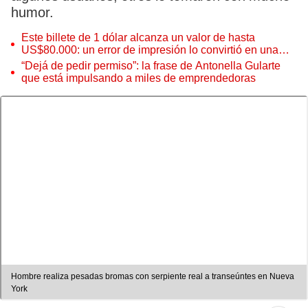
humor.
Este billete de 1 dólar alcanza un valor de hasta
US$80.000: un error de impresión lo convirtió en una
pieza única que hoy buscan coleccionistas de todo el
“Dejá de pedir permiso”: la frase de Antonella Gularte
mundo
que está impulsando a miles de emprendedoras
Hombre realiza pesadas bromas con serpiente real a transeúntes en Nueva
York