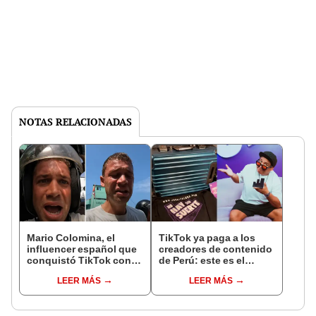
NOTAS RELACIONADAS
Mario Colomina, el
TikTok ya paga a los
influencer español que
creadores de contenido
conquistó TikTok con
de Perú: este es el
su pasión por el Perú:
monto que puedes
LEER MÁS
LEER MÁS
"Mi amor nació por la
llegar a cobrar por 1.000
gastronomía"
vistas