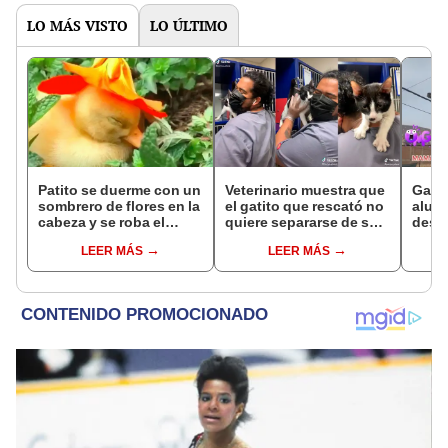
LO MÁS VISTO
LO ÚLTIMO
Patito se duerme con un
Veterinario muestra que
Gallo
sombrero de flores en la
el gatito que rescató no
alumb
cabeza y se roba el
quiere separarse de su
despi
corazón de los
lado
vecin
LEER MÁS
LEER MÁS
cibernautas
caca