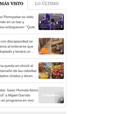
o Pennywise es visto
ndo en un bar y
1
ios enloquecen: "Quién
zo tanto daño"
 con discapacidad se
ona al enterarse que
2
doptado y tendrá un
 hogar
a queda en shock al
l tamaño de las cebollas
3
tados Unidos y dicen:
erú es más”
be: Isaac Humala llamó
il” a Mijael Garrido
4
 en programa en vivo