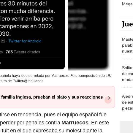
Ju
Maste
palab
nuest
Solita
de ca
española haya sido derrotada por Marruecos. Foto: composición de LR/
moda.
tura de Twitter/@Ibaillanos
demue
Ajedre
familia inglesa, prueban el plato y sus reacciones
de es
piezas
irse en tendencia, pues el equipo español fue
consi
 perder por penales contra
Marruecos
. En este
ro tuit en el que expresaba su molestia ante la