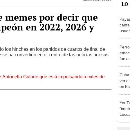
de memes por decir que
Payas
peón en 2022, 2026 y
canta
usuar
le hi
Perro
 los hinchas en los partidos de cuartos de final de
emoci
 se ha convertido en el centro de las noticias por sus
fue a
nuevo
Cuban
de Antonella Gularte que está impulsando a miles de
ver e
en Es
“En P
YouTu
“imbéc
Lecca