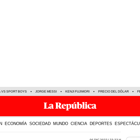
A VS SPORT BOYS
JORGE MESSI
KENJI FUJIMORI
PRECIO DEL DÓLAR
F
N
ECONOMÍA
SOCIEDAD
MUNDO
CIENCIA
DEPORTES
ESPECTÁCU
06 Dic 2022 | 23:22 h
LO