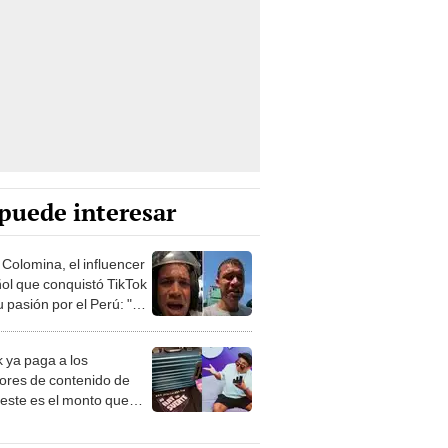
puede interesar
 Colomina, el influencer
ol que conquistó TikTok
 pasión por el Perú: "Mi
nació por la
onomía"
k ya paga a los
ores de contenido de
 este es el monto que
s llegar a cobrar por
 vistas
lincaturas