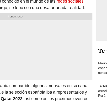
rgo, se topó con una desafortunada realidad.
Te 
Mario
españ
con su
amor 
gastr
había compartido algunos mensajes en su canal
TikTo
cread
ue la selección española iba a representarlos y
Perú:
 Qatar 2022
, así como en los próximos eventos
puede
1.000
Car