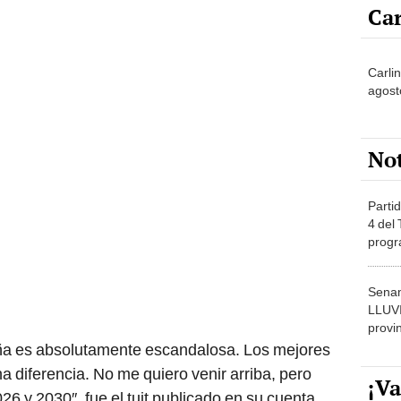
Carli
agost
No
Partid
4 del
progr
dónde
Senam
LLUV
provi
ña es absolutamente escandalosa. Los mejores
 diferencia. No me quiero venir arriba, pero
¡Va
y 2030″, fue el tuit publicado en su cuenta.