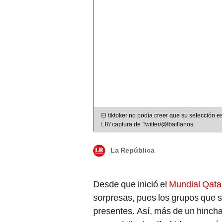
El tiktoker no podía creer que su selección
LR/ captura de Twitter/@Ibaillanos
La República
Desde que inició el
Mundial Qata
sorpresas, pues los grupos que s
presentes. Así, más de un hincha
como el tiktoker
Ibai Llanos
, má