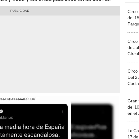
Circo 
del 15
Parqu
Migue
Circo
de Jul
Círcul
Circo
Del 2
Costa
Gran 
del 10
en el
La Ca
17 de 
Mega 