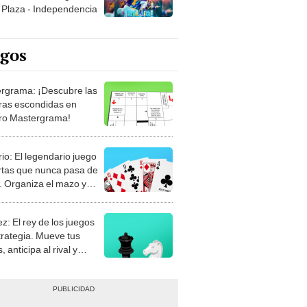
egos
rgrama: ¡Descubre las
ras escondidas en
ro Mastergrama!
rio: El legendario juego
rtas que nunca pasa de
 Organiza el mazo y
stra tu habilidad.
z: El rey de los juegos
trategia. Mueve tus
, anticipa al rival y
gue el jaque mate.