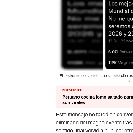
El tiktoker no podía creer que su selección 
cap
PUEDES VER:
Peruano cocina lomo saltado para 
son virales
Este mensaje no tardó en convert
eliminado del magno evento tras
sentido, Ibai volvió a publicar ot
caída de
La Roja
.