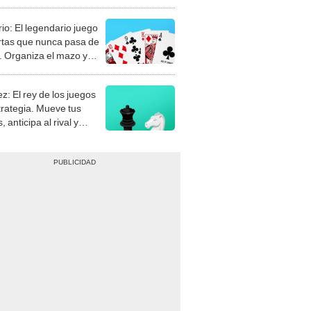
rio: El legendario juego
rtas que nunca pasa de
 Organiza el mazo y
stra tu habilidad.
z: El rey de los juegos
trategia. Mueve tus
, anticipa al rival y
gue el jaque mate.