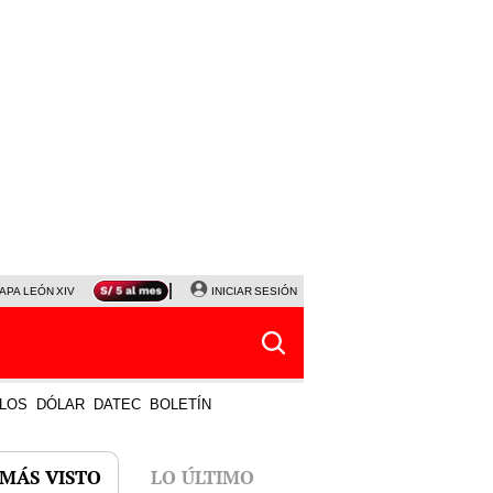
APA LEÓN XIV
NALDY SALDAÑA
INICIAR SESIÓN
LA BELLA LUZ
MAGALY MEDINA
HORÓS
LOS
DÓLAR
DATEC
BOLETÍN
 MÁS VISTO
LO ÚLTIMO