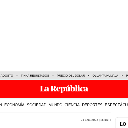
E AGOSTO
TINKA RESULTADOS
PRECIO DEL DÓLAR
OLLANTA HUMALA
P
N
ECONOMÍA
SOCIEDAD
MUNDO
CIENCIA
DEPORTES
ESPECTÁCU
21 Ene 2025 | 15:45 h
LO