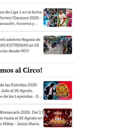
os de Liga 1 en la fecha
 Torneo Clausura 2026:
amación, horarios y
 ver
hi advierte llegada de
IAS EXTREMAS en 65
ncias desde HOY
mos al Circo!
de las Estrellas 2026:
 Julio al 30 Agosto.
e de las Leyendas - San
l
 Montecarlo 2026: Del 17
io hasta el 30 Agosto en
o Militar - Jesús María