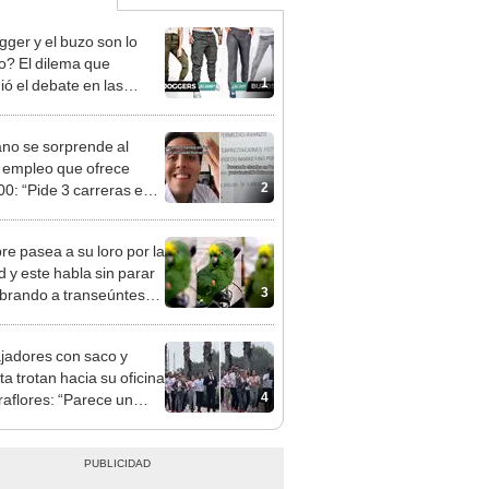
gger y el buzo son lo
? El dilema que
1
ió el debate en las
 sociales
no se sorprende al
r empleo que ofrece
2
00: “Pide 3 carreras en
lo puesto”
e pasea a su loro por la
d y este habla sin parar
3
rando a transeúntes
EO]
jadores con saco y
ta trotan hacia su oficina
4
raflores: “Parece un
lo de 'The Office'”