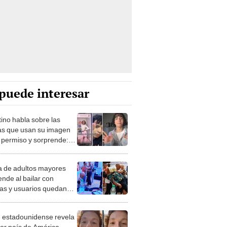
puede interesar
tino habla sobre las
s que usan su imagen
u permiso y sorprende:
 qué cobrarles”
a de adultos mayores
ende al bailar con
tas y usuarios quedan
tados: “Parece IA”
 estadounidense revela
jor país de América