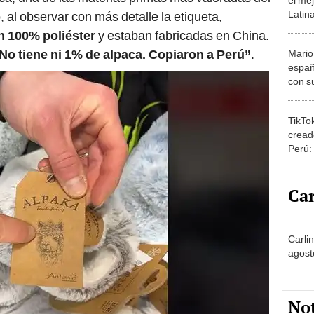
Latina
al observar con más detalle la etiqueta,
todo"
an 100% poliéster
y estaban fabricadas en China.
No tiene ni 1% de alpaca. Copiaron a Perú”
.
Mario
españ
con su
amor 
gastr
TikTo
cread
Perú:
puede
1.000
Car
Carli
agost
No