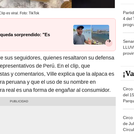
Partid
Clip es viral. Foto: TikTok
4 del
progr
dónde
y queda sorprendido: "Es
Senam
LLUV
provi
re sus seguidores, quienes resaltaron su defensa
epresentativos de Perú. En el clip, que
¡Va
tas y comentarios, Ville explica que la alpaca es
ura peruana y que el uso de su nombre en
Circo 
bra real es una forma de engañar al consumidor.
del 15
Parqu
Migue
Circo
de Jul
Círcul