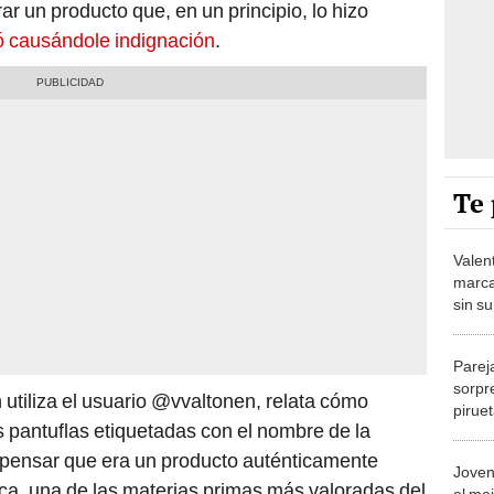
r un producto que, en un principio, lo hizo
ó causándole indignación
.
Te 
Valen
marca
sin s
“Para
Parej
sorpr
n utiliza el usuario @vvaltonen, relata cómo
pirue
s pantuflas etiquetadas con el nombre de la
impac
 a pensar que era un producto auténticamente
Joven
ca, una de las materias primas más valoradas del
el me