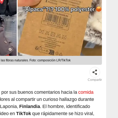
 las fibras naturales. Foto: composición LR/TikTok
Compartir
s por sus buenos comentarios hacia la
comida
dores al compartir un curioso hallazgo durante
 Laponia,
Finlandia
. El hombre, identificado
video en
TikTok
que rápidamente se hizo viral,