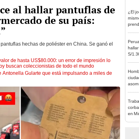
ce al hallar pantuflas de
¿El jo
rmercado de su país:
mismo
prend
ú”
redes
Perua
 pantuflas hechas de poliéster en China. Se ganó el
halla
S/1.3
 valor de hasta US$80.000: un error de impresión lo
un so
hoy buscan coleccionistas de todo el mundo
Hombr
de Antonella Gularte que está impulsando a miles de
ciuda
asomb
[VID
Traba
corba
en Mi
capítu