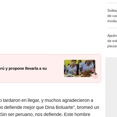
Solita
de ca
moda.
demue
Ajedre
de es
piezas
consi
erú y propone llevarla a su
o tardaron en llegar, y muchos agradecieron a
Nos defiende mejor que Dina Boluarte”, bromeó un
“Sin ser peruano, nos defiende. Este hombre