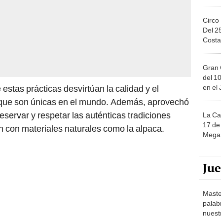
Circo
Del 2
Costa
Gran 
del 10
en el
 estas prácticas desvirtúan la calidad y el
s, que son únicas en el mundo. Además, aprovechó
reservar y respetar las auténticas tradiciones
La Ca
17 de 
an con materiales naturales como la alpaca.
Mega 
Ju
Maste
palab
nuest