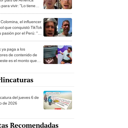
 para vivir: "Lo tiene
 Colomina, el influencer
ol que conquistó TikTok
 pasión por el Perú: "Mi
nació por la
onomía"
k ya paga a los
ores de contenido de
 este es el monto que
s llegar a cobrar por
 vistas
lincaturas
ncatura del jueves 6 de
o de 2026
tas Recomendadas