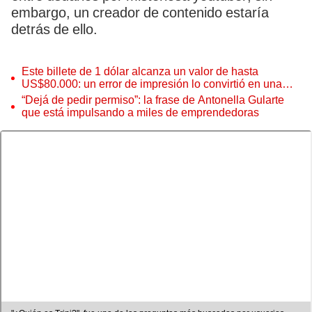
embargo, un creador de contenido estaría
detrás de ello.
Este billete de 1 dólar alcanza un valor de hasta
US$80.000: un error de impresión lo convirtió en una
pieza única que hoy buscan coleccionistas de todo el
“Dejá de pedir permiso”: la frase de Antonella Gularte
mundo
que está impulsando a miles de emprendedoras