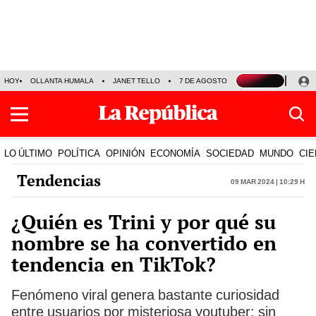
HOY
OLLANTA HUMALA
JANET TELLO
7 DE AGOSTO
TINKA RESULTADOS
LO ÚLTIMO
POLÍTICA
OPINIÓN
ECONOMÍA
SOCIEDAD
MUNDO
CIE
Tendencias
09 Mar 2024 | 10:29 h
¿Quién es Trini y por qué su
nombre se ha convertido en
tendencia en TikTok?
Fenómeno viral genera bastante curiosidad
entre usuarios por misteriosa youtuber; sin