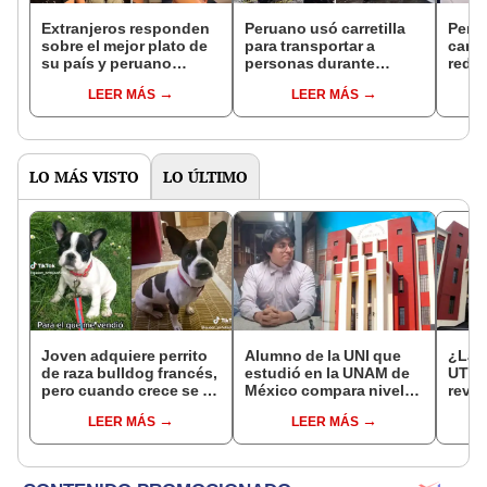
Extranjeros responden
Peruano usó carretilla
Perua
sobre el mejor plato de
para transportar a
carre
su país y peruano
personas durante
redes
sorprende: "La que
lluvias y dicen: “Yo sí
últim
LEER MÁS
LEER MÁS
soporte"
pagaría”
LO MÁS VISTO
LO ÚLTIMO
Joven adquiere perrito
Alumno de la UNI que
¿La U
de raza bulldog francés,
estudió en la UNAM de
UTEC
pero cuando crece se da
México compara nivel
revel
cuenta que fue estafada
académico entre ambas:
unive
LEER MÁS
LEER MÁS
"Mi promedio fue 19"
mejor
debe