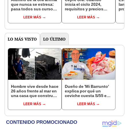
que nunca se estresa:
inicia el ciclo 2024,
lanza
pasa todos sus cursos y
requisitos y precios
profe
duerme 7 horas al día
actualizados
comp
LEER MÁS
LEER MÁS
extra
actua
LO MÁS VISTO
LO ÚLTIMO
Hombre vive desde hace
Dueño de 'Mi Barrunto'
26 años frente al mar en
explica por qué un
una casa que construyó
ceviche cuesta S/55 en
con palos y materiales
su restaurante
LEER MÁS
LEER MÁS
que dejó la marea