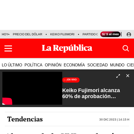
HOY
PRECIO DEL DÓLAR
KEIKO FUJIMORI
PARTIDO OBRAS
ARMONÍA 10
LO ÚLTIMO
POLÍTICA
OPINIÓN
ECONOMÍA
SOCIEDAD
MUNDO
CIE
EN VIVO
Keiko Fujimori alcanza
60% de aprobación
ciudadana | Sin Guion con
Rosa María Palacios
Tendencias
30 Dic 2023 | 14:15 h