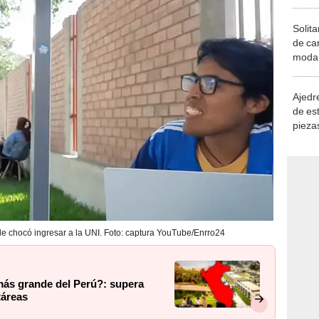
Solita
de ca
moda.
demue
Ajedre
de es
piezas
consi
le chocó ingresar a la UNI. Foto: captura YouTube/Enrro24
 más grande del Perú?: supera
táreas