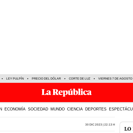
LEY PULPÍN
PRECIO DEL DÓLAR
CORTE DE LUZ
VIERNES 7 DE AGOSTO
N
ECONOMÍA
SOCIEDAD
MUNDO
CIENCIA
DEPORTES
ESPECTÁCU
30 Dic 2023 | 22:13 h
LO