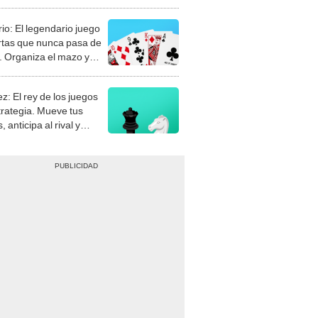
rio: El legendario juego
rtas que nunca pasa de
 Organiza el mazo y
stra tu habilidad.
z: El rey de los juegos
trategia. Mueve tus
, anticipa al rival y
gue el jaque mate.