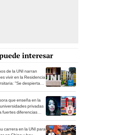
puede interesar
os de la UNI narran
es vivir en la Residencia
sitaria: "Se despiertan a
00 a. m."
sora que enseña en la
 universidades privadas
a fuertes diferencias
 ambas: "Aprueban con
su carrera en la UNI para
iar en China y hoy