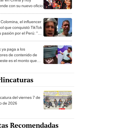
ende con su nuevo oficio
 Colomina, el influencer
ol que conquistó TikTok
 pasión por el Perú: "Mi
nació por la
onomía"
k ya paga a los
ores de contenido de
 este es el monto que
s llegar a cobrar por
 vistas
lincaturas
catura del viernes 7 de
o de 2026
tas Recomendadas