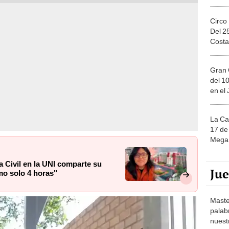
Circo
Del 2
Costa
Gran 
del 10
en el
La Ca
17 de 
Mega 
a Civil en la UNI comparte su
Ju
mo solo 4 horas"
Maste
palab
nuest