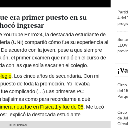
Partid
que era primer puesto en su
4 del
chocó ingresar
progr
dónde
de YouTube Enrro24, la destacada estudiante de
Senam
iería (UNI) compartió cómo fue su experiencia al
LLUV
. De acuerdo con la joven, pese a que siempre
provi
lón, el primer examen que rindió en el curso de
a con las que solía sacar en el colegio.
¡Va
olegio
. Los cinco años de secundaria. Con mi
 puesto de toda la promoción. Yo llevaba
Circo 
del 15
lo fue complicado (…) Las primeras PC
Parqu
) bajísimas como para recordarme a qué
Migue
imera nota fue en Física 1 y fue de 05
. Me tocó
Circo
os", explicó la destacada estudiante.
de Jul
Círcul