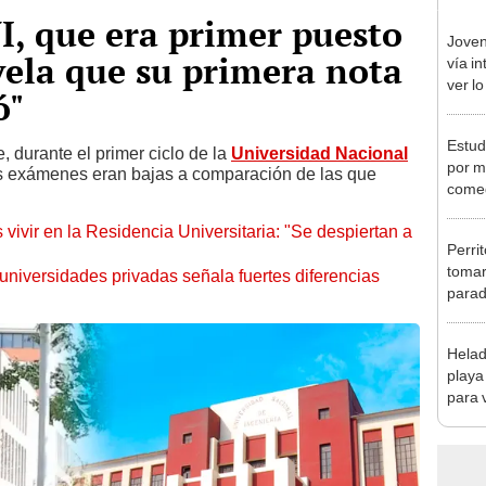
, que era primer puesto
Joven
evela que su primera nota
vía in
ver lo
ó"
Estud
 durante el primer ciclo de la
Universidad Nacional
por m
us exámenes eran bajas a comparación de las que
comed
época
ivir en la Residencia Universitaria: "Se despiertan a
horas
Perri
tomar 
universidades privadas señala fuertes diferencias
parad
Helad
playa
para 
“Mere