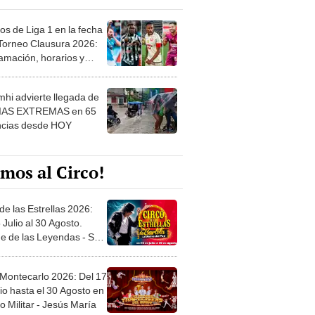
os de Liga 1 en la fecha
 Torneo Clausura 2026:
amación, horarios y
 ver
hi advierte llegada de
IAS EXTREMAS en 65
ncias desde HOY
mos al Circo!
de las Estrellas 2026:
 Julio al 30 Agosto.
e de las Leyendas - San
l
 Montecarlo 2026: Del 17
io hasta el 30 Agosto en
o Militar - Jesús María