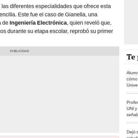
 las diferentes especialidades que ofrece esta
encilla. Este fue el caso de Gianella, una
a de
Ingeniería Electrónica
, quien reveló que,
os durante su etapa escolar, reprobó su primer
Te 
Alumn
cómo 
Univer
las 4.
Profe
UNI y
señal
entre
10"
Dejó 
estud