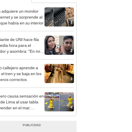
 adquiere un monitor
ternet y se sorprende al
1
 que había en su interior
iante de UNI hace fila
edia hora para el
2
or y asombra: "En mi
 tardaba más de 2
"
to callejero aprende a
el tren y se baja en los
3
eros correctos
ero causa sensación en
 de Lima al usar tabla
4
vender en el mar:
ce un premio”