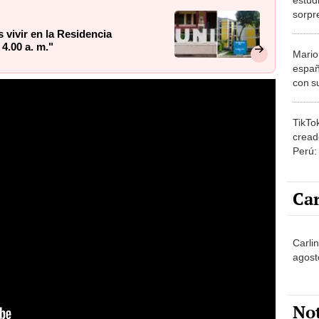
sorpr
vivir en la Residencia
 4.00 a. m."
Mario
españ
con su
amor 
gastr
TikTo
cread
Perú:
puede
1.000
Car
Carlin
agost
No