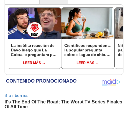
La insólita reacción de
Científicos responden a
Niña 
Davo luego que La
la popular pregunta
para 
Cobra le preguntara por
sobre el agua de chía:
de lo
el fútbol peruano: "¿Por
¿realmente ayuda a
artif
LEER MÁS
LEER MÁS
qué se ríe?"
bajar de peso o es solo
Nuev
un mito viral?