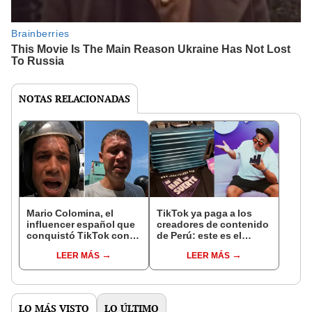
NOTAS RELACIONADAS
Mario Colomina, el
TikTok ya paga a los
influencer español que
creadores de contenido
conquistó TikTok con
de Perú: este es el
su pasión por el Perú:
monto que puedes
LEER MÁS
LEER MÁS
"Mi amor nació por la
llegar a cobrar por 1.000
gastronomía"
vistas
LO MÁS VISTO
LO ÚLTIMO