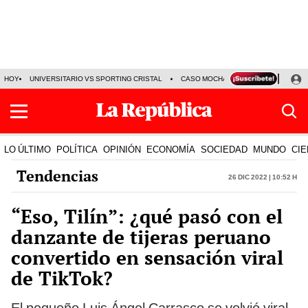
HOY
UNIVERSITARIO VS SPORTING CRISTAL
CASO MOCHASUELDOS
MIGUEL
LO ÚLTIMO
POLÍTICA
OPINIÓN
ECONOMÍA
SOCIEDAD
MUNDO
CIE
Tendencias
26 Dic 2022 | 10:52 h
“Eso, Tilín”: ¿qué pasó con el
danzante de tijeras peruano
convertido en sensación viral
de TikTok?