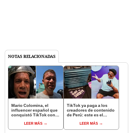
NOTAS RELACIONADAS
Mario Colomina, el
TikTok ya paga a los
influencer español que
creadores de contenido
conquistó TikTok con
de Perú: este es el
su pasión por el Perú:
monto que puedes
LEER MÁS
LEER MÁS
"Mi amor nació por la
llegar a cobrar por 1.000
gastronomía"
vistas