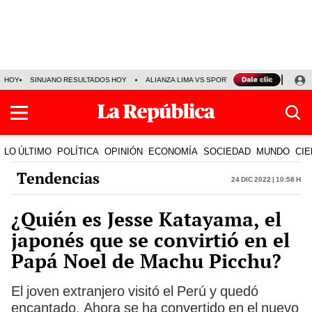
HOY
SINUANO RESULTADOS HOY
ALIANZA LIMA VS SPORT BOYS
JORGE MES
LO ÚLTIMO
POLÍTICA
OPINIÓN
ECONOMÍA
SOCIEDAD
MUNDO
CIE
Tendencias
24 Dic 2022 | 10:58 h
¿Quién es Jesse Katayama, el
japonés que se convirtió en el
Papá Noel de Machu Picchu?
El joven extranjero visitó el Perú y quedó
encantado. Ahora se ha convertido en el nuevo