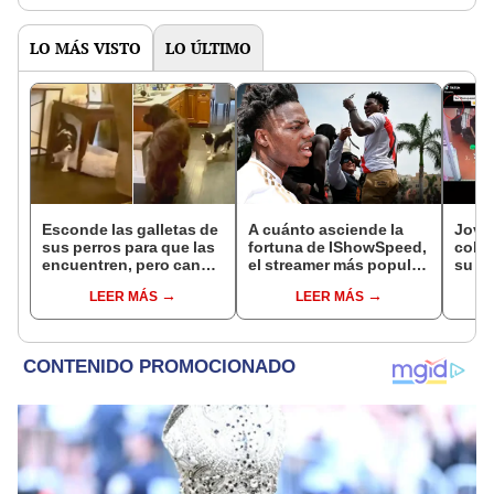
LO MÁS VISTO
LO ÚLTIMO
Esconde las galletas de
A cuánto asciende la
Jove
sus perros para que las
fortuna de IShowSpeed,
coloc
encuentren, pero canes
el streamer más popular
su br
la decepcionan
de Estados Unidos que
minu
LEER MÁS
LEER MÁS
llegó a Lima