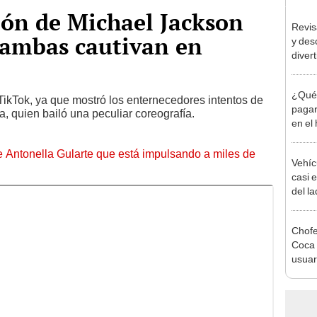
ión de Michael Jackson
Revis
 ambas cautivan en
y des
divert
TikTo
¿Qué 
 TikTok, ya que mostró los enternecedores intentos de
pagar
ía, quien bailó una peculiar coreografía.
en el
dejó 
de Antonella Gularte que está impulsando a miles de
Vehíc
casi 
del l
[FOT
Chofe
Coca 
usuar
titan