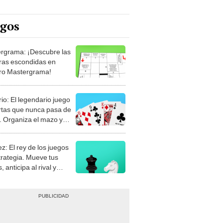
egos
rgrama: ¡Descubre las
ras escondidas en
ro Mastergrama!
rio: El legendario juego
rtas que nunca pasa de
 Organiza el mazo y
stra tu habilidad.
z: El rey de los juegos
trategia. Mueve tus
, anticipa al rival y
gue el jaque mate.