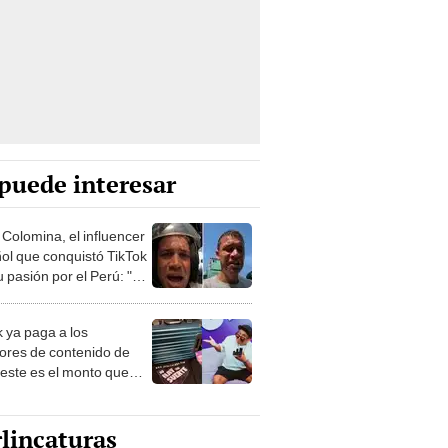
puede interesar
 Colomina, el influencer
ol que conquistó TikTok
 pasión por el Perú: "Mi
nació por la
onomía"
k ya paga a los
ores de contenido de
 este es el monto que
s llegar a cobrar por
 vistas
lincaturas