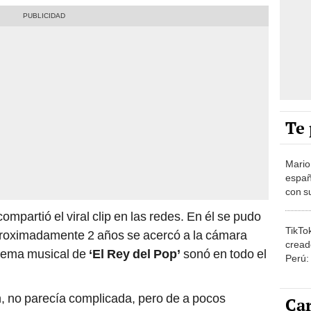
Te 
Mario
españ
con su
amor 
ompartió el viral clip en las redes. En él se pudo
gastr
TikTo
roximadamente 2 años se acercó a la cámara
cread
l tema musical de
‘El Rey del Pop’
sonó en todo el
Perú:
puede
1.000
n, no parecía complicada, pero de a pocos
Car