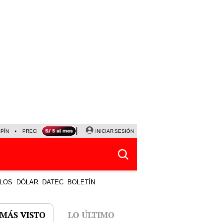
LPÍN
PRECIO DEL DÓLAR
CORTE DE LUZ
INICIAR SESIÓN
VIERNES 7 DE AGOSTO
ALBER
LOS
DÓLAR
DATEC
BOLETÍN
 MÁS VISTO
LO ÚLTIMO