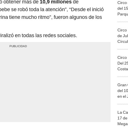
ró obtener más de
10,9 millones
de
Circo 
del 15
bebe se robó toda la atención”, “Desde el inició
Parqu
rina tiene mucho ritmo”, fueron algunos de los
Migue
Circo
iralizó en todas las redes sociales.
de Jul
Círcul
Circo
Del 2
Costa
Gran 
del 10
en el
La Ca
17 de 
Mega 