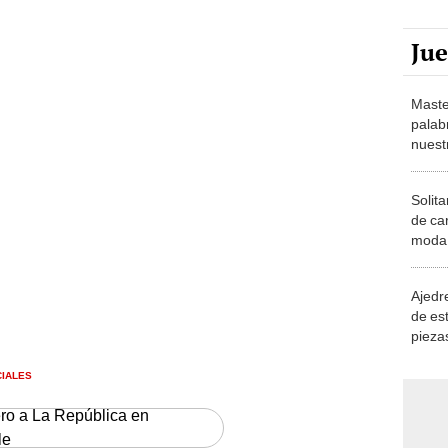
Ju
Maste
palab
nuest
Solita
de ca
moda.
demue
Ajedre
de es
piezas
consi
CIALES
ero a La República en
le