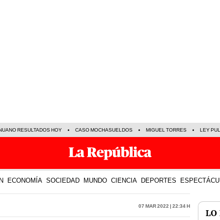
NUANO RESULTADOS HOY
CASO MOCHASUELDOS
MIGUEL TORRES
LEY PU
N
ECONOMÍA
SOCIEDAD
MUNDO
CIENCIA
DEPORTES
ESPECTÁCU
07 Mar 2022 | 22:34 h
LO