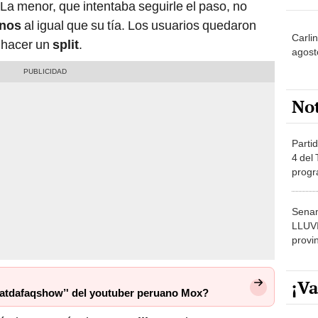
 La menor, que intentaba seguirle el paso, no
anos
al igual que su tía. Los usuarios quedaron
Carli
 hacer un
split
.
agost
No
Partid
4 del
progr
dónde
Senam
LLUV
provi
¡Va
hatdafaqshow’' del youtuber peruano Mox?