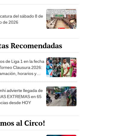
ncatura del sábado 8 de
o de 2026
tas Recomendadas
os de Liga 1 en la fecha
 Torneo Clausura 2026:
amación, horarios y
 ver
hi advierte llegada de
IAS EXTREMAS en 65
ncias desde HOY
mos al Circo!