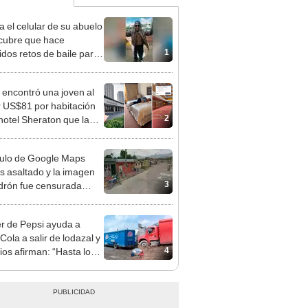
a el celular de su abuelo
cubre que hace
1
idos retos de baile para
k [VIDEO]
encontró una joven al
 US$81 por habitación
2
 hotel Sheraton que la
en shock?
ulo de Google Maps
es asaltado y la imagen
3
adrón fue censurada
OS]
r de Pepsi ayuda a
Cola a salir de lodazal y
4
ios afirman: “Hasta los
es tienen empatía”