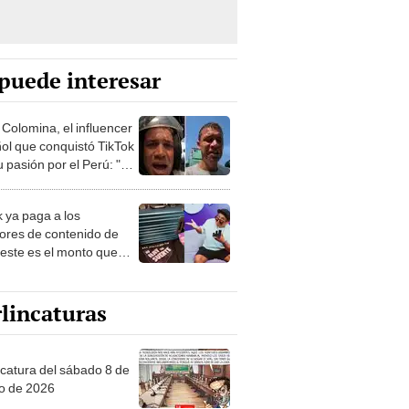
puede interesar
 Colomina, el influencer
ol que conquistó TikTok
 pasión por el Perú: "Mi
nació por la
onomía"
k ya paga a los
ores de contenido de
 este es el monto que
s llegar a cobrar por
 vistas
lincaturas
ncatura del sábado 8 de
o de 2026