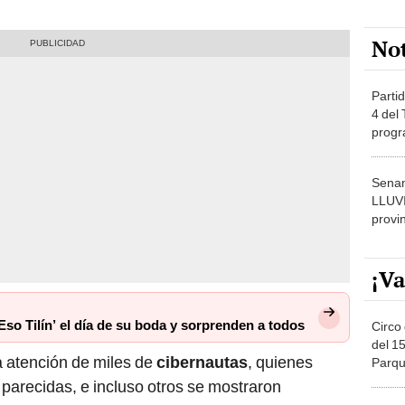
No
Partid
4 del
progr
dónde
Senam
LLUV
provi
¡Va
Eso Tilín’ el día de su boda y sorprenden a todos
Circo 
del 15
a atención de miles de
cibernautas
, quienes
Parqu
Migue
arecidas, e incluso otros se mostraron