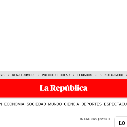
OYS
KENJI FUJIMORI
PRECIO DEL DÓLAR
FERIADOS
KEIKO FUJIMORI
N
ECONOMÍA
SOCIEDAD
MUNDO
CIENCIA
DEPORTES
ESPECTÁCU
07 Ene 2022 | 22:55 h
LO