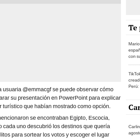
Te 
Mario
españ
con su
amor 
gastr
TikTo
cread
Perú:
r la usuaria @emmacgf se puede observar cómo
puede
arar su presentación en PowerPoint para explicar
1.000
Car
r turístico que habían mostrado como opción.
 mencionaron se encontraban Egipto, Escocia,
o cada uno descubrió los destinos que quería
Carli
agost
litos para sortear los votos y escoger el lugar