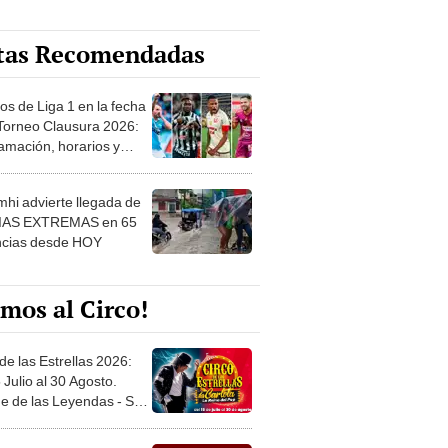
tas Recomendadas
os de Liga 1 en la fecha
 Torneo Clausura 2026:
amación, horarios y
 ver
hi advierte llegada de
IAS EXTREMAS en 65
ncias desde HOY
mos al Circo!
de las Estrellas 2026:
 Julio al 30 Agosto.
e de las Leyendas - San
l