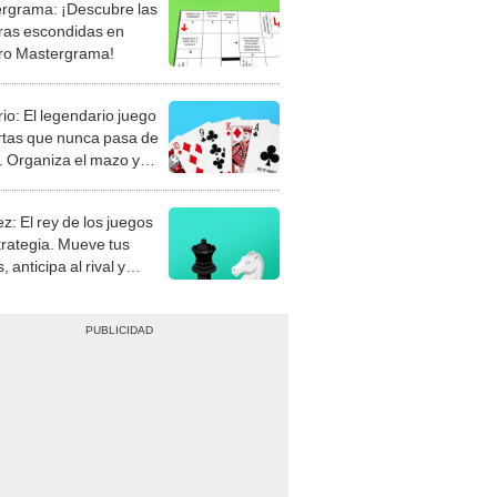
rgrama: ¡Descubre las
ras escondidas en
ro Mastergrama!
rio: El legendario juego
rtas que nunca pasa de
 Organiza el mazo y
stra tu habilidad.
z: El rey de los juegos
trategia. Mueve tus
, anticipa al rival y
gue el jaque mate.