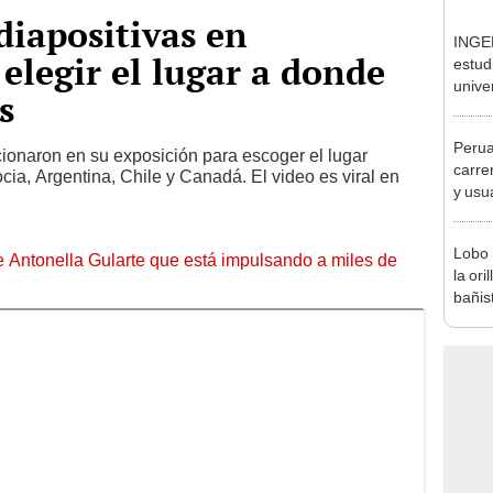
diapositivas en
INGE
elegir el lugar a donde
estud
unive
s
compa
entre
Perua
cionaron en su exposición para escoger el lugar
carre
cia, Argentina, Chile y Canadá. El video es viral en
y usu
entre
Cuev
Lobo 
de Antonella Gularte que está impulsando a miles de
la ori
bañis
envid