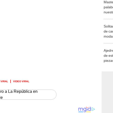
Maste
palab
nuest
Solita
de ca
moda.
demue
Ajedre
de es
piezas
consi
VIRAL
VIDEO VIRAL
ero a La República en
le