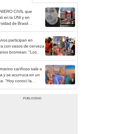
NIERO CIVIL que
ió en la UNI y en
1
rsidad de Brasil
ra el nivel académico
 ambas y sorprende
nos participan en
ra con vasos de cerveza
2
arios bromean: “Los
namientos de Christian
a"
marino cariñoso sale a
lla y se acurruca en un
3
ta: “Hoy conocí la
ia”