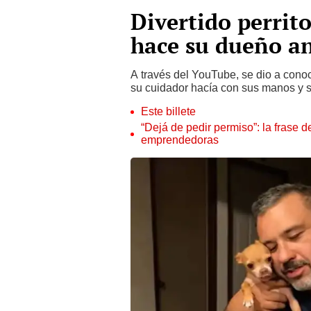
Divertido perrito
hace su dueño an
A través del YouTube, se dio a conoc
su cuidador hacía con sus manos y s
Este billete
“Dejá de pedir permiso”: la frase 
emprendedoras