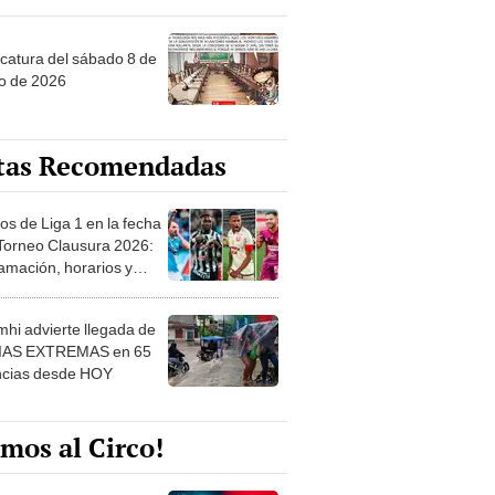
ncatura del sábado 8 de
o de 2026
tas Recomendadas
os de Liga 1 en la fecha
 Torneo Clausura 2026:
amación, horarios y
 ver
hi advierte llegada de
IAS EXTREMAS en 65
ncias desde HOY
mos al Circo!