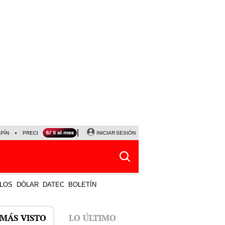
LPÍN
PRECIO DEL DÓLAR
CORTE DE LUZ
INICIAR SESIÓN
VIERNES 7 DE AGOSTO
ALBER
LOS
DÓLAR
DATEC
BOLETÍN
 MÁS VISTO
LO ÚLTIMO