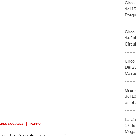
Circo 
del 15
Parqu
Migue
Circo
de Jul
Círcul
Circo
Del 2
Costa
Gran 
del 10
en el
La Ca
EDES SOCIALES
PERRO
17 de 
Mega 
ero a La República en