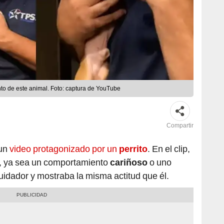
nto de este animal. Foto: captura de YouTube
Compartir
un
video protagonizado por un
perrito
. En el clip,
o, ya sea un comportamiento
cariñoso
o uno
cuidador y mostraba la misma actitud que él.