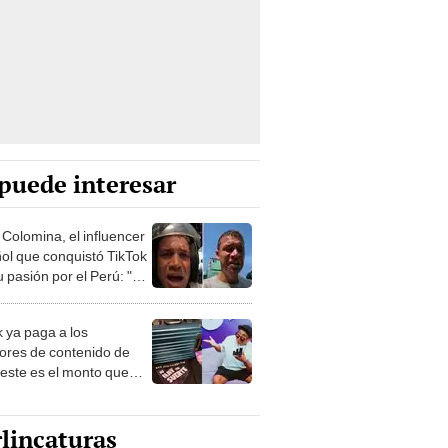
puede interesar
 Colomina, el influencer
ol que conquistó TikTok
 pasión por el Perú: "Mi
nació por la
onomía"
k ya paga a los
ores de contenido de
 este es el monto que
s llegar a cobrar por
 vistas
lincaturas