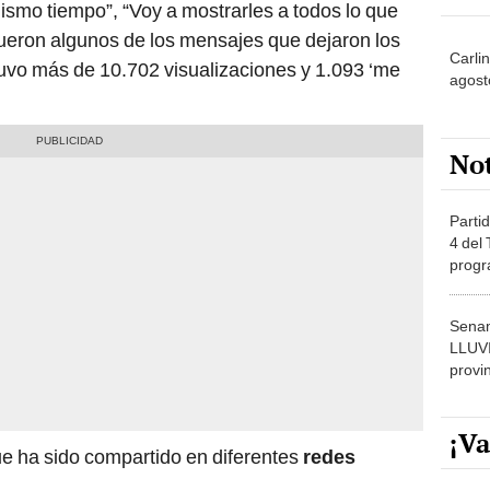
mismo tiempo”, “Voy a mostrarles a todos lo que
 fueron algunos de los mensajes que dejaron los
Carli
btuvo más de 10.702 visualizaciones y 1.093 ‘me
agost
No
Partid
4 del
progr
dónde
Senam
LLUV
provi
¡Va
e ha sido compartido en diferentes
redes