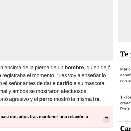
Te 
can encima de la pierna de un
hombre
, quien dejó
Mario
a registraba el momento. “Les voy a enseñar lo
españ
con su
jo el señor antes de darle
cariño
a su mascota.
amor 
imal y ambos se mostraron afectuosos.
gastr
TikTo
rtó agresivo y el
perro
mostró la misma
ira
.
cread
Perú:
puede
casi dos años tras mantener una relación a
1.000
Car