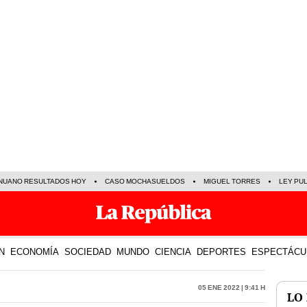
NUANO RESULTADOS HOY
CASO MOCHASUELDOS
MIGUEL TORRES
LEY PU
N
ECONOMÍA
SOCIEDAD
MUNDO
CIENCIA
DEPORTES
ESPECTÁCU
05 Ene 2022 | 9:41 h
LO