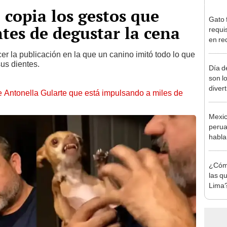
 copia los gestos que
Gato 
tes de degustar la cena
requi
en re
gato 
er la publicación en la que un canino imitó todo lo que
us dientes.
Día d
son 
diver
de Antonella Gularte que está impulsando a miles de
novi
Mexic
perua
habla
quier
¿Cómo
las q
Lima?
pers