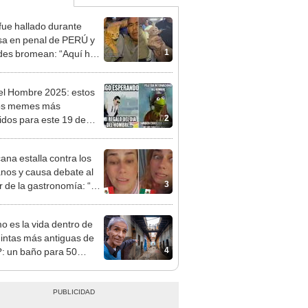
fue hallado durante
sa en penal de PERÚ y
1
des bromean: “Aquí hay
encerrado”
el Hombre 2025: estos
los memes más
2
tidos para este 19 de
embre
ana estalla contra los
nos y causa debate al
3
r de la gastronomía: “Se
en sentir superiores”
 es la vida dentro de
uintas más antiguas de
4
: un baño para 50
onas