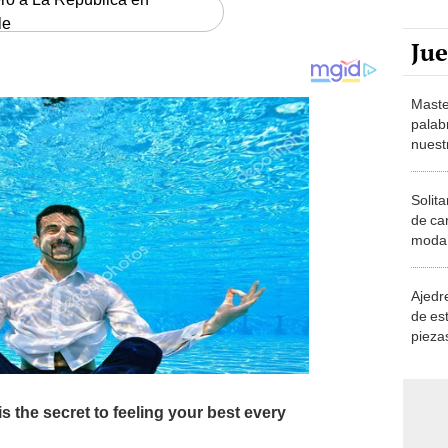
le
Ju
Maste
palab
nuest
Solita
de ca
moda.
demue
Ajedre
de es
piezas
consi