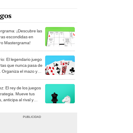
egos
rgrama: ¡Descubre las
ras escondidas en
ro Mastergrama!
rio: El legendario juego
rtas que nunca pasa de
 Organiza el mazo y
stra tu habilidad.
z: El rey de los juegos
trategia. Mueve tus
, anticipa al rival y
gue el jaque mate.