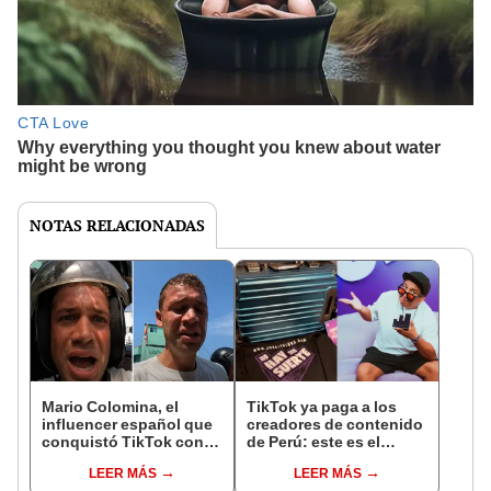
NOTAS RELACIONADAS
Mario Colomina, el
TikTok ya paga a los
influencer español que
creadores de contenido
conquistó TikTok con
de Perú: este es el
su pasión por el Perú:
monto que puedes
LEER MÁS
LEER MÁS
"Mi amor nació por la
llegar a cobrar por 1.000