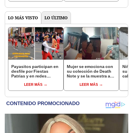
gastronomía"
vistas
LO MÁS VISTO
LO ÚLTIMO
Payasitos participan en
Mujer se emociona con
Niño 
desfile por Fiestas
su colección de Death
su ma
Patrias y en redes
Note y se la muestra a
calif
bromean: “Abran paso,
su esposo para
most
LEER MÁS
LEER MÁS
caballero”
presumirla