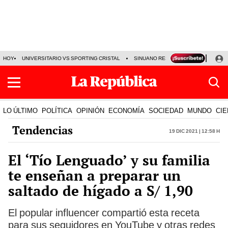
HOY
UNIVERSITARIO VS SPORTING CRISTAL
SINUANO RESULTADOS HOY
CA
LO ÚLTIMO
POLÍTICA
OPINIÓN
ECONOMÍA
SOCIEDAD
MUNDO
CIE
Tendencias
19 Dic 2021 | 12:58 h
El ‘Tío Lenguado’ y su familia
te enseñan a preparar un
saltado de hígado a S/ 1,90
El popular influencer compartió esta receta
para sus seguidores en YouTube y otras redes