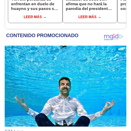
enfrentan en duelo de
afirma que no hará la
probl
huayno y sus pasos se
parodia del presidente
conm
vuelven virales
ingresando a chifa en
histo
LEER MÁS
LEER MÁS
San Borja: "Nunca"
[VID