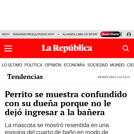
HOY
SINUANO RESULTADOS HOY
ALIANZA LIMA VS SPORT BOYS
JORGE MES
LO ÚLTIMO
POLÍTICA
OPINIÓN
ECONOMÍA
SOCIEDAD
MUNDO
CIE
Tendencias
08 Nov 2021 | 12:12 h
Perrito se muestra confundido
con su dueña porque no le
dejó ingresar a la bañera
La mascota se mostró resentida en una
esquina del cuarto de baño en modo de