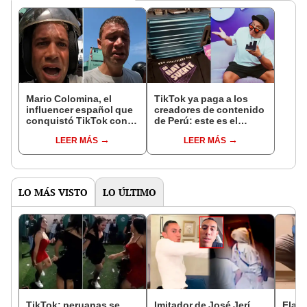
Mario Colomina, el
TikTok ya paga a los
influencer español que
creadores de contenido
conquistó TikTok con
de Perú: este es el
su pasión por el Perú:
monto que puedes
LEER MÁS
LEER MÁS
"Mi amor nació por la
llegar a cobrar por 1.000
gastronomía"
vistas
LO MÁS VISTO
LO ÚLTIMO
TikTok: peruanas se
Imitador de José Jerí
Flam