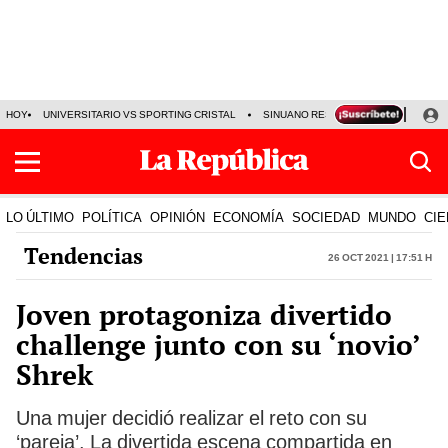
HOY
UNIVERSITARIO VS SPORTING CRISTAL
SINUANO RESULTADOS HOY
CA
LO ÚLTIMO
POLÍTICA
OPINIÓN
ECONOMÍA
SOCIEDAD
MUNDO
CIE
Tendencias
26 Oct 2021 | 17:51 h
Joven protagoniza divertido
challenge junto con su ‘novio’
Shrek
Una mujer decidió realizar el reto con su
‘pareja’. La divertida escena compartida en