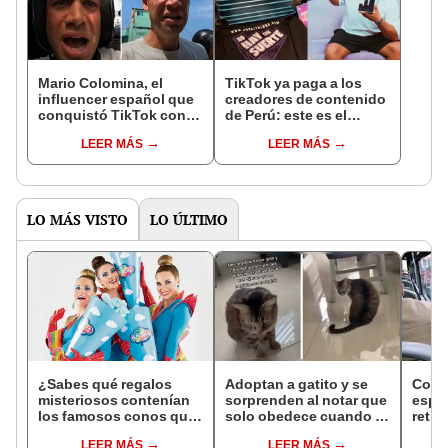
Mario Colomina, el
TikTok ya paga a los
influencer español que
creadores de contenido
conquistó TikTok con
de Perú: este es el
su pasión por el Perú:
monto que puedes
LEER MÁS
LEER MÁS
"Mi amor nació por la
llegar a cobrar por 1.000
gastronomía"
vistas
LO MÁS VISTO
LO ÚLTIMO
¿Sabes qué regalos
Adoptan a gatito y se
Cond
misteriosos contenían
sorprenden al notar que
espe
los famosos conos que
solo obedece cuando le
retro
daban en Nubeluz?
hablan en inglés
escen
LEER MÁS
LEER MÁS