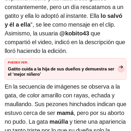
constantemente, pero un día rescatamos a un
gatito y ella lo adoptó al instante. Ella
lo salvó
y él a ella
”, se lee como mensaje en el clip.
Asimismo, la usuaria
@kobito43
que
compartió el video, indicó en la descripción que
lloró haciendo la edición.
PUEDES VER:
Gatito cuida a la hija de sus dueños y demuestra ser
el ‘mejor niñero’
En la secuencia de imágenes se observa a la
gata, de color amarillo con rayas, echada y
maullando. Sus pezones hinchados indican que
estuvo cerca de ser
mamá
, pero por su aborto
no pudo. La gata
maúlla
y tiene una apariencia
un tanto triste por lo que su dueña solo la