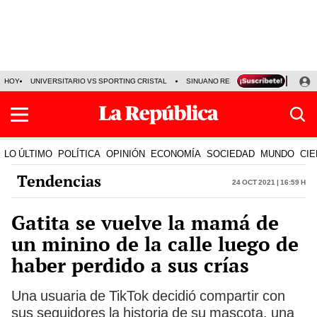
HOY
UNIVERSITARIO VS SPORTING CRISTAL
SINUANO RESULTADOS HOY
CA
LO ÚLTIMO
POLÍTICA
OPINIÓN
ECONOMÍA
SOCIEDAD
MUNDO
CIE
Tendencias
24 Oct 2021 | 16:59 h
Gatita se vuelve la mamá de
un minino de la calle luego de
haber perdido a sus crías
Una usuaria de TikTok decidió compartir con
sus seguidores la historia de su mascota, una