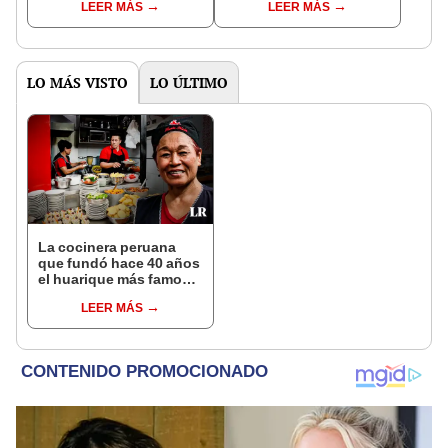
LEER MÁS
LEER MÁS
"Mi amor nació por la
llegar a cobrar por 1.000
gastronomía"
vistas
LO MÁS VISTO
LO ÚLTIMO
La cocinera peruana
que fundó hace 40 años
el huarique más famoso
de Lima: “Estar en
LEER MÁS
Netflix nos levantó”