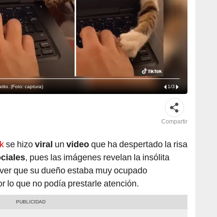
tito. (Foto: captura)
1
/
3
Compartir
ok
se hizo
viral
un
video
que ha despertado la risa
ciales
, pues las imágenes revelan la insólita
 ver que su dueño estaba muy ocupado
r lo que no podía prestarle atención.