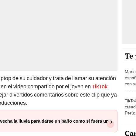
Te 
Mario
aptop de su cuidador y trata de llamar su atención
españ
con su
 en el video compartido por el joven en
TikTok
.
amor 
jar divertidos comentarios sobre este clip que ya
gastr
TikTo
oducciones.
cread
Perú:
puede
echa la lluvia para darse un baño como si fuera un
1.000
Car