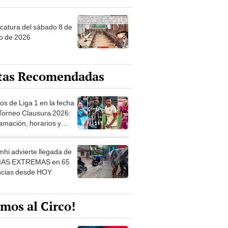
ncatura del sábado 8 de
o de 2026
tas Recomendadas
os de Liga 1 en la fecha
 Torneo Clausura 2026:
amación, horarios y
 ver
hi advierte llegada de
IAS EXTREMAS en 65
ncias desde HOY
mos al Circo!