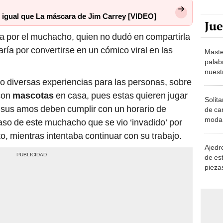
e igual que La máscara de Jim Carrey [VIDEO]
Ju
da por el muchacho, quien no dudó en compartirla
aría por convertirse en un cómico viral en las
Maste
palab
nuest
do diversas experiencias para las personas, sobre
con
mascotas
en casa, pues estas quieren jugar
Solita
 sus amos deben cumplir con un horario de
de ca
moda.
caso de este muchacho que se vio ‘invadido’ por
demue
o, mientras intentaba continuar con su trabajo.
Ajedre
de es
piezas
consi