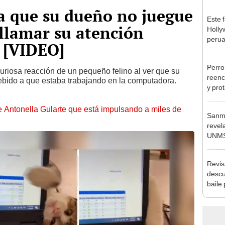
a que su dueño no juegue
Este 
 llamar su atención
Holly
perua
 [VIDEO]
activ
encan
Perro
curiosa reacción de un pequeño felino al ver que su
reenc
ebido a que estaba trabajando en la computadora.
y pro
escen
de Antonella Gularte que está impulsando a miles de
Sanma
revel
UNMS
perim
EE.U
Revis
descu
baile