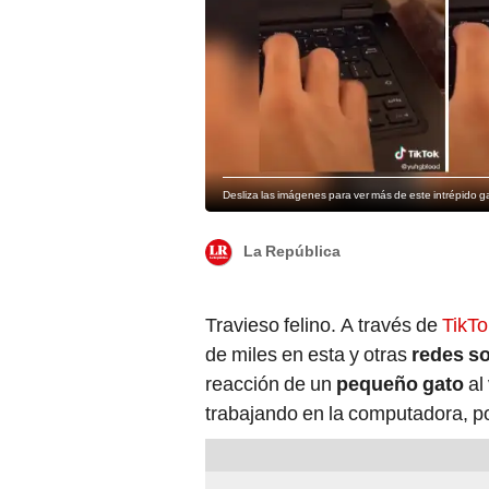
Desliza las imágenes para ver más de este intrépido ga
La República
Travieso felino. A través de
TikT
de miles en esta y otras
redes so
reacción de un
pequeño gato
al
trabajando en la computadora, po