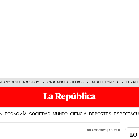
NUANO RESULTADOS HOY
CASO MOCHASUELDOS
MIGUEL TORRES
LEY PU
N
ECONOMÍA
SOCIEDAD
MUNDO
CIENCIA
DEPORTES
ESPECTÁCU
08 Ago 2020 | 20:09 h
LO