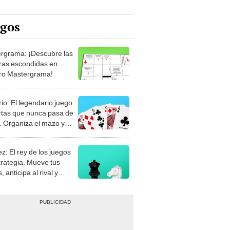
egos
rgrama: ¡Descubre las
ras escondidas en
ro Mastergrama!
rio: El legendario juego
rtas que nunca pasa de
 Organiza el mazo y
stra tu habilidad.
z: El rey de los juegos
trategia. Mueve tus
, anticipa al rival y
gue el jaque mate.