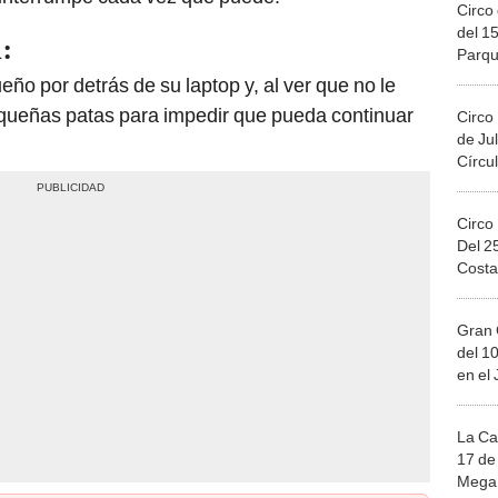
Circo 
del 15
:
Parqu
Migue
eño por detrás de su laptop y, al ver que no le
equeñas patas para impedir que pueda continuar
Circo
de Jul
Círcul
Circo
Del 2
Costa
Gran 
del 10
en el
La Ca
17 de 
Mega 