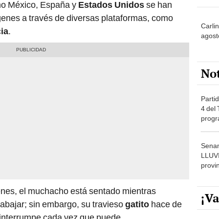
mo México, España y
Estados Unidos
se han
genes a través de diversas plataformas, como
Carli
ia
.
agost
No
Partid
4 del
progr
dónde
Senam
LLUV
provi
enes, el muchacho está sentado mientras
¡Va
abajar; sin embargo, su travieso
gatito
hace de
o interrumpe cada vez que puede.