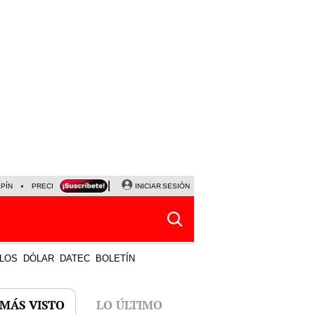
LPÍN
PRECIO DEL DÓLAR
CORTE DE LUZ
INICIAR SESIÓN
VIERNES 7 DE AGOSTO
ALBER
LOS
DÓLAR
DATEC
BOLETÍN
 MÁS VISTO
LO ÚLTIMO