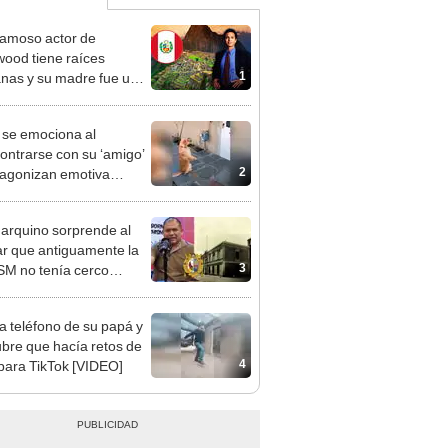
famoso actor de
wood tiene raíces
1
nas y su madre fue una
ista quechua: "Me
ta el ceviche"
 se emociona al
ontrarse con su ‘amigo’
2
tagonizan emotiva
a [VIDEO]
rquino sorprende al
ar que antiguamente la
3
M no tenía cerco
etral: “Era como
U.”
a teléfono de su papá y
bre que hacía retos de
4
 para TikTok [VIDEO]