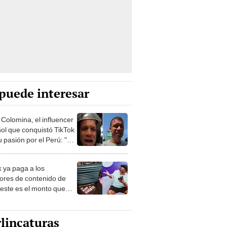
puede interesar
 Colomina, el influencer
ol que conquistó TikTok
 pasión por el Perú: "Mi
nació por la
onomía"
k ya paga a los
ores de contenido de
 este es el monto que
s llegar a cobrar por
 vistas
lincaturas