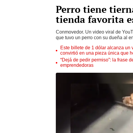
Perro tiene tiern
tienda favorita 
Conmovedor. Un video viral de YouTu
que tuvo un perro con su dueña al en
Este billete de 1 dólar alcanza un
convirtió en una pieza única que 
“Dejá de pedir permiso”: la frase 
emprendedoras