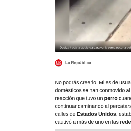
Desliza hacia la izquierda para ver la tierna escena de
La República
No podrás creerlo. Miles de usu
domésticos se han conmovido al 
reacción que tuvo un
perro
cuan
continuar caminando al percatars
calles de
Estados Unidos
, esta
cautivó a más de uno en las
rede