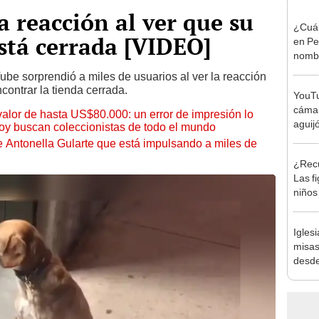
a reacción al ver que su
¿Cuál
está cerrada [VIDEO]
en Pe
nombr
be sorprendió a miles de usuarios al ver la reacción
contrar la tienda cerrada.
YouTu
cámar
 valor de hasta US$80.000: un error de impresión lo
aguij
hoy buscan coleccionistas de todo el mundo
picar
de Antonella Gularte que está impulsando a miles de
¿Recu
Las f
niños
S/ 0.
Igles
misas
desde
digita