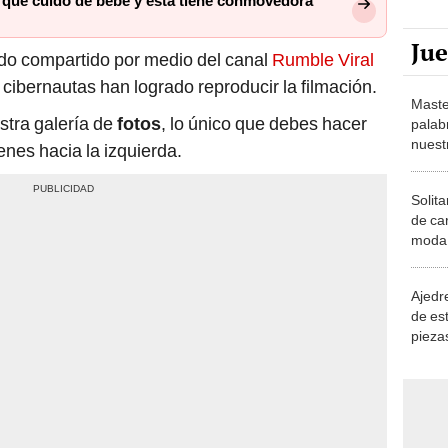
 que cuidó de bebé y esta tiene conmovedora
Ju
ido compartido por medio del canal
Rumble Viral
cibernautas han logrado reproducir la filmación.
Maste
stra galería de
fotos
, lo único que debes hacer
palab
nuest
enes hacia la izquierda.
Solita
de ca
moda.
demue
Ajedre
de es
piezas
consi