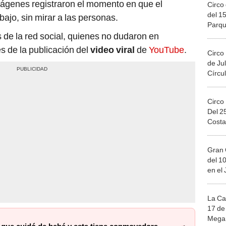
mágenes registraron el momento en que el
Circo 
del 15
ajo, sin mirar a las personas.
Parqu
Migue
 de la red social, quienes no dudaron en
s de la publicación del
video viral
de
YouTube
.
Circo
de Jul
Círcul
Circo
Del 2
Costa
Gran 
del 10
en el
La Ca
17 de 
Mega 