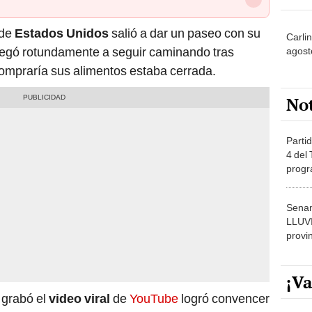
 de
Estados Unidos
salió a dar un paseo con su
Carli
negó rotundamente a seguir caminando tras
agost
compraría sus alimentos estaba cerrada.
No
Partid
4 del
progr
dónde
Senam
LLUV
provi
¡Va
 grabó el
video viral
de
YouTube
logró convencer