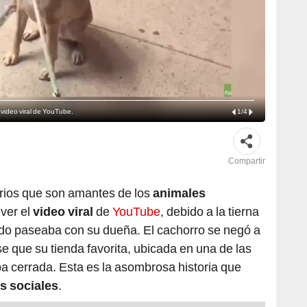
l video viral de YouTube.
1
/
4
Compartir
arios que son amantes de los
animales
ver el
video viral
de
YouTube
, debido a la tierna
do paseaba con su dueña. El cachorro se negó a
e que su tienda favorita, ubicada en una de las
ba cerrada. Esta es la asombrosa historia que
s sociales
.