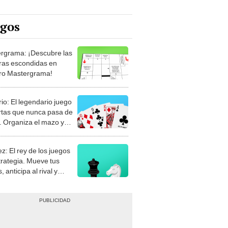
egos
rgrama: ¡Descubre las
ras escondidas en
ro Mastergrama!
rio: El legendario juego
rtas que nunca pasa de
 Organiza el mazo y
stra tu habilidad.
z: El rey de los juegos
trategia. Mueve tus
, anticipa al rival y
gue el jaque mate.