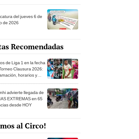
ncatura del jueves 6 de
o de 2026
tas Recomendadas
os de Liga 1 en la fecha
 Torneo Clausura 2026:
amación, horarios y
 ver
hi advierte llegada de
IAS EXTREMAS en 65
ncias desde HOY
mos al Circo!