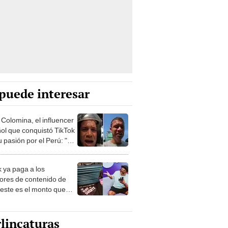
puede interesar
 Colomina, el influencer
ol que conquistó TikTok
 pasión por el Perú: "Mi
nació por la
onomía"
k ya paga a los
ores de contenido de
 este es el monto que
s llegar a cobrar por
 vistas
lincaturas