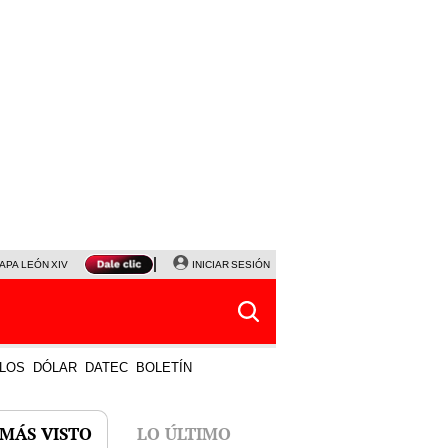
APA LEÓN XIV
NALDY SALDAÑA
INICIAR SESIÓN
LA BELLA LUZ
MAGALY MEDINA
HORÓS
LOS
DÓLAR
DATEC
BOLETÍN
 MÁS VISTO
LO ÚLTIMO