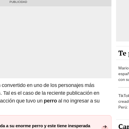
Te 
Mario
españ
con su
 convertido en uno de los personajes más
amor 
gastr
. Tal es el caso de la reciente publicación en
TikTo
eacción que tuvo un
perro
al no ingresar a su
cread
Perú:
puede
1.000
Car
da a su enorme perro y este tiene inesperada