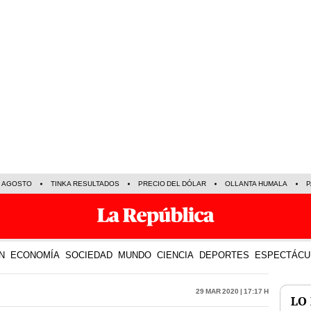
E AGOSTO
TINKA RESULTADOS
PRECIO DEL DÓLAR
OLLANTA HUMALA
P
N
ECONOMÍA
SOCIEDAD
MUNDO
CIENCIA
DEPORTES
ESPECTÁCU
29 Mar 2020 | 17:17 h
LO