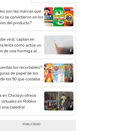
es son las marcas que
rú se convirtieron en los
1
es del producto?
be viral: captan en
a lenta cómo actúa un
2
ón de una hormiga al
 [VIDEO]
erdas los recortables?
iguras de papel de los
3
 de los 90 que costaban
10
ia en Chiclayo ofrece
 virtuales en Roblox
4
 una catedral
lizada