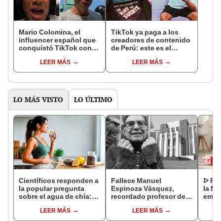
Mario Colomina, el
TikTok ya paga a los
influencer español que
creadores de contenido
conquistó TikTok con
de Perú: este es el
su pasión por el Perú:
monto que puedes
LEER MÁS
LEER MÁS
"Mi amor nació por la
llegar a cobrar por 1.000
gastronomía"
vistas
LO MÁS VISTO
LO ÚLTIMO
Científicos responden a
Fallece Manuel
ᐅ Poe
la popular pregunta
Espinoza Vásquez,
la Ma
sobre el agua de chía:
recordado profesor de
emot
¿realmente ayuda a
la UNI que se hizo viral
dedi
LEER MÁS
LEER MÁS
bajar de peso o es solo
por su icónica forma de
un mito viral?
enseñar