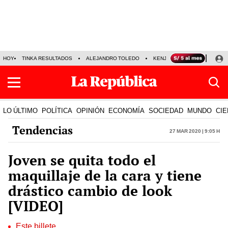
HOY
TINKA RESULTADOS
ALEJANDRO TOLEDO
KENJI FUJIMORI
PRECIO
LO ÚLTIMO
POLÍTICA
OPINIÓN
ECONOMÍA
SOCIEDAD
MUNDO
CIE
Tendencias
27 Mar 2020 | 9:05 h
Joven se quita todo el
maquillaje de la cara y tiene
drástico cambio de look
[VIDEO]
Este billete