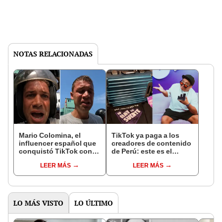
NOTAS RELACIONADAS
Mario Colomina, el
TikTok ya paga a los
influencer español que
creadores de contenido
conquistó TikTok con
de Perú: este es el
su pasión por el Perú:
monto que puedes
LEER MÁS
LEER MÁS
"Mi amor nació por la
llegar a cobrar por 1.000
gastronomía"
vistas
LO MÁS VISTO
LO ÚLTIMO