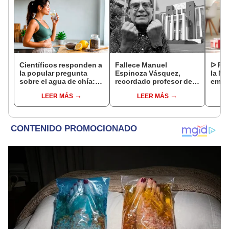
Científicos responden a
Fallece Manuel
ᐅ Poe
la popular pregunta
Espinoza Vásquez,
la Ma
sobre el agua de chía:
recordado profesor de
emot
¿realmente ayuda a
la UNI que se hizo viral
dedi
LEER MÁS
LEER MÁS
bajar de peso o es solo
por su icónica forma de
un mito viral?
enseñar