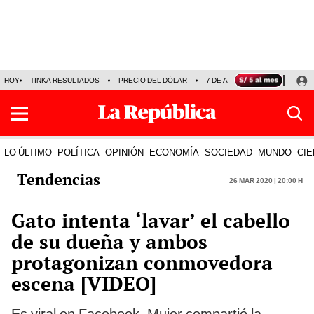
HOY
TINKA RESULTADOS
PRECIO DEL DÓLAR
7 DE AGOSTO
OLLANTA H
LO ÚLTIMO
POLÍTICA
OPINIÓN
ECONOMÍA
SOCIEDAD
MUNDO
CIE
Tendencias
26 Mar 2020 | 20:00 h
Gato intenta ‘lavar’ el cabello
de su dueña y ambos
protagonizan conmovedora
escena [VIDEO]