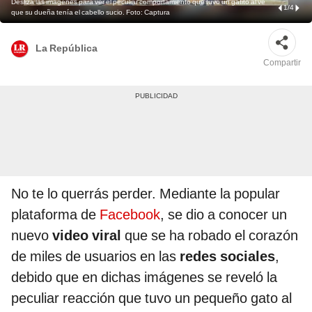
Desliza las imágenes para ver el peculiar comportamiento que tuvo un gatito al ve
1
/
4
que su dueña tenía el cabello sucio. Foto: Captura
La República
Compartir
No te lo querrás perder. Mediante la popular
plataforma de
Facebook
, se dio a conocer un
nuevo
video viral
que se ha robado el corazón
de miles de usuarios en las
redes sociales
,
debido que en dichas imágenes se reveló la
peculiar reacción que tuvo un pequeño gato al