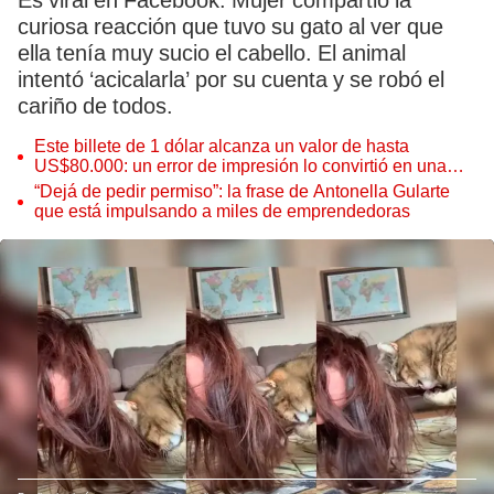
Es viral en Facebook. Mujer compartió la
curiosa reacción que tuvo su gato al ver que
ella tenía muy sucio el cabello. El animal
intentó ‘acicalarla’ por su cuenta y se robó el
cariño de todos.
Este billete de 1 dólar alcanza un valor de hasta
US$80.000: un error de impresión lo convirtió en una
pieza única que hoy buscan coleccionistas de todo el
“Dejá de pedir permiso”: la frase de Antonella Gularte
mundo
que está impulsando a miles de emprendedoras