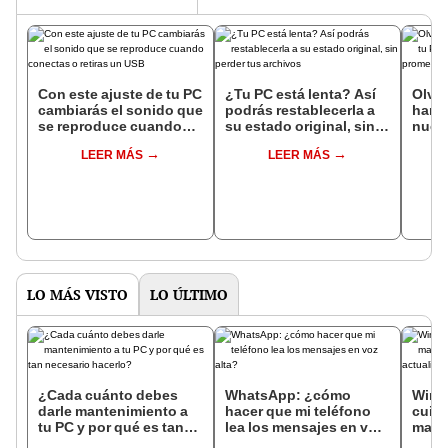
Con este ajuste de tu PC
¿Tu PC está lenta? Así
Olvíd
cambiarás el sonido que
podrás restablecerla a
hardw
se reproduce cuando
su estado original, sin
nuev
conectas o retiras un
perder tus archivos
prome
LEER MÁS
LEER MÁS
USB
velo
LO MÁS VISTO
LO ÚLTIMO
¿Cada cuánto debes
WhatsApp: ¿cómo
Wind
darle mantenimiento a
hacer que mi teléfono
cuida
tu PC y por qué es tan
lea los mensajes en voz
malw
necesario hacerlo?
alta?
ser u