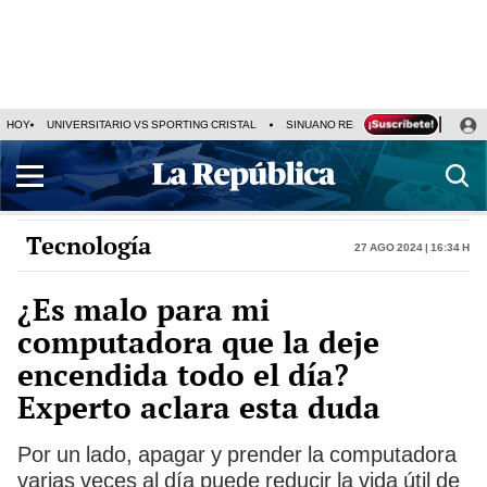
HOY
UNIVERSITARIO VS SPORTING CRISTAL
SINUANO RESULTADOS HOY
CA
Tecnología
27 Ago 2024 | 16:34 h
¿Es malo para mi
computadora que la deje
encendida todo el día?
Experto aclara esta duda
Por un lado, apagar y prender la computadora
varias veces al día puede reducir la vida útil de