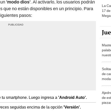
 un
'modo dios'
. Al activarlo, los usuarios podrán
La Ca
 que no están disponibles en un principio. Para
17 de 
 siguientes pasos:
Mega 
Ju
Maste
palab
nuest
Solita
de ca
moda.
demue
Ajedre
 tu smartphone. Luego ingresa a
'Android Auto'.
de es
piezas
 veces seguidas encima de la opción
'Versión'.
consi