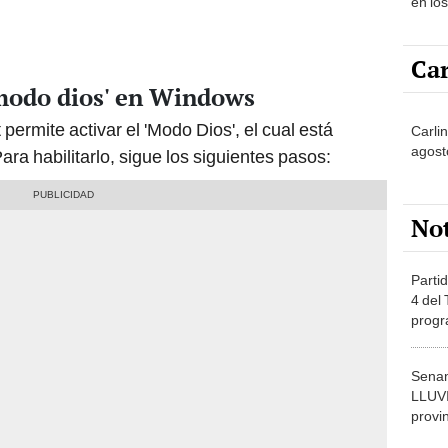
en lo
Car
'modo dios' en Windows
permite activar el 'Modo Dios', el cual está
Carli
agost
ra habilitarlo, sigue los siguientes pasos:
No
Partid
4 del
progr
dónde
Senam
LLUV
provi