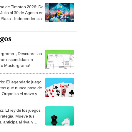
sa de Timoteo 2026: Del
Julio al 30 de Agosto en
Plaza - Independencia
egos
rgrama: ¡Descubre las
ras escondidas en
ro Mastergrama!
rio: El legendario juego
rtas que nunca pasa de
 Organiza el mazo y
stra tu habilidad.
z: El rey de los juegos
trategia. Mueve tus
, anticipa al rival y
gue el jaque mate.