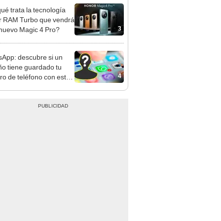
ué trata la tecnología
 RAM Turbo que vendrá
3
 nuevo Magic 4 Pro?
App: descubre si un
ño tiene guardado tu
4
o de teléfono con este
 [VIDEO]