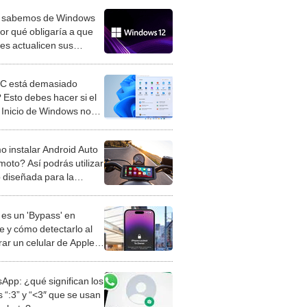
 sabemos de Windows
por qué obligaría a que
nes actualicen sus
utadoras?
C está demasiado
 Esto debes hacer si el
Inicio de Windows no
onde
 instalar Android Auto
moto? Así podrás utilizar
p diseñada para la
cción
es un 'Bypass' en
e y cómo detectarlo al
ar un celular de Apple
o?
App: ¿qué significan los
 “:3” y “<3″ que se usan