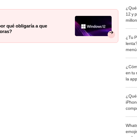
¿Qué
12 y 
millo
r qué obligaría a que
comp
doras?
¿Tu P
lenta?
menú 
resp
¿Cómo
en tu 
la ap
condu
¿Qué 
iPhon
compr
usad
Whats
emojis