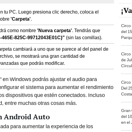
¡Va
 en tu PC. Luego presiona clic derecho, coloca el
sobre
'Carpeta'
.
Circo 
endrá como nombre
'Nueva carpeta'
. Tendrás que
del 15
-465E-825C-99712043E01C}"
(sin las comillas).
Parqu
Migue
arpeta cambiará a uno que se parece al del panel de
Circo
archivo, se mostrará una gran cantidad de
de Jul
vanzadas que podrás modificar.
Círcul
'
en Windows podrás ajustar el audio para
Circo
onfigurar el sistema para aumentar el rendimiento
Del 2
Costa
ntos dispositivos que estén conectados. Incluso
d, entre muchas otras cosas más.
Gran 
en Android Auto
del 10
en el
ñada para aumentar la experiencia de los