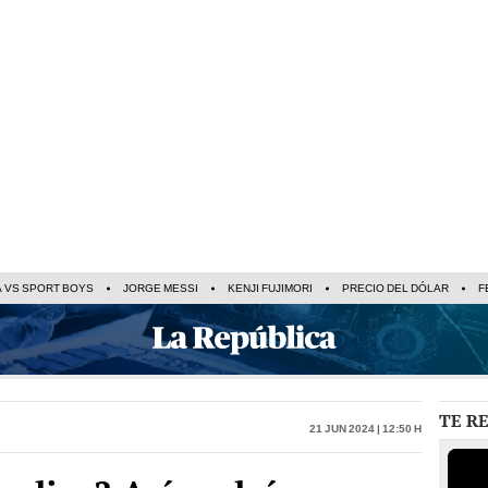
A VS SPORT BOYS
JORGE MESSI
KENJI FUJIMORI
PRECIO DEL DÓLAR
F
TE R
21 Jun 2024 | 12:50 h