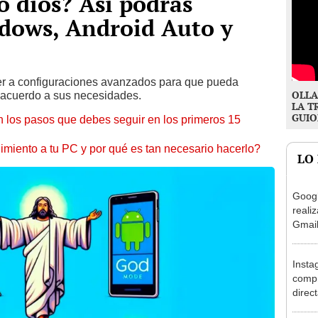
 dios? Así podrás
ndows, Android Auto y
er a configuraciones avanzados para que pueda
OLLA
e acuerdo a sus necesidades.
LA T
GUIO
 los pasos que debes seguir en los primeros 15
miento a tu PC y por qué es tan necesario hacerlo?
LO
Googl
reali
Gmail
[FOT
Insta
comp
direc
histo