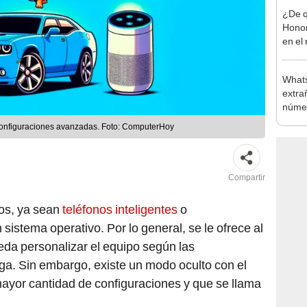
¿De q
Honor
en el
Whats
extra
númer
truco
 configuraciones avanzadas. Foto: ComputerHoy
Compartir
cos, ya sean
teléfonos inteligentes
o
istema operativo. Por lo general, se le ofrece al
da personalizar el equipo según las
ga. Sin embargo, existe un modo oculto con el
yor cantidad de configuraciones y que se llama