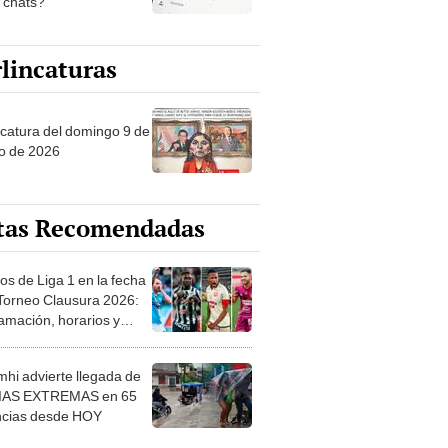
s chats?
lincaturas
ncatura del domingo 9 de
o de 2026
tas Recomendadas
os de Liga 1 en la fecha
 Torneo Clausura 2026:
amación, horarios y
 ver
hi advierte llegada de
IAS EXTREMAS en 65
ncias desde HOY