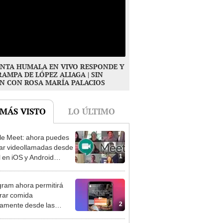
NTA HUMALA EN VIVO RESPONDE Y
RAMPA DE LÓPEZ ALIAGA | SIN
N CON ROSA MARÍA PALACIOS
 MÁS VISTO
LO ÚLTIMO
e Meet: ahora puedes
zar videollamadas desde
1
 en iOS y Android
OS]
gram ahora permitirá
rar comida
2
tamente desde las
rias [FOTOS]