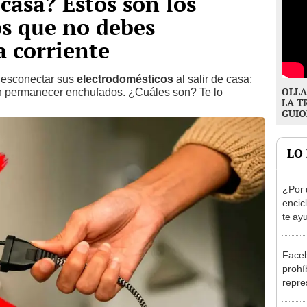
casa? Estos son los
s que no debes
a corriente
desconectar sus
electrodomésticos
al salir de casa;
OLLA
n permanecer enchufados. ¿Cuáles son? Te lo
LA T
GUIO
LO
¿Por 
encic
te ay
de in
Faceb
prohí
repre
[FOT