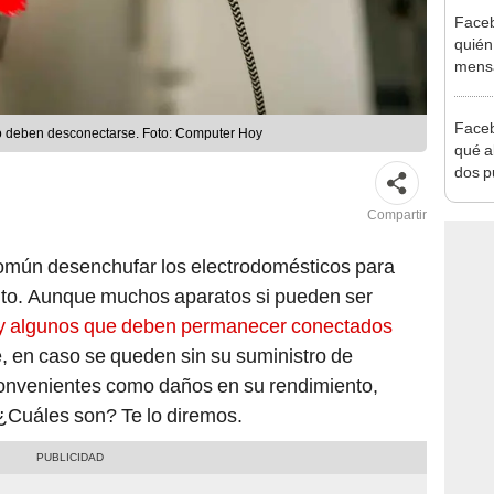
Faceb
quién
mens
Face
no deben desconectarse. Foto: Computer Hoy
qué a
dos p
solo 
Compartir
omún desenchufar los electrodomésticos para
bito. Aunque muchos aparatos si pueden ser
y algunos que deben permanecer conectados
e, en caso se queden sin su suministro de
nconvenientes como daños en su rendimiento,
 ¿Cuáles son? Te lo diremos.