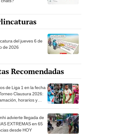
s chats?
lincaturas
ncatura del jueves 6 de
o de 2026
tas Recomendadas
os de Liga 1 en la fecha
 Torneo Clausura 2026:
amación, horarios y
 ver
hi advierte llegada de
IAS EXTREMAS en 65
ncias desde HOY