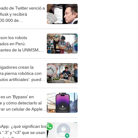
ado de Twitter venció a
Musk y recibirá
00.000 de
nización: fue despedido
o responder un correo
 son los robots
ados en Perú:
iantes de la UNMSM,
y UNAC desarrollan
nas humanoides,
tigadores crean la
istas y hasta espías
ra pierna robótica con
los artificiales': puede
 en terrenos difíciles
es un 'Bypass' en
e y cómo detectarlo al
ar un celular de Apple
o?
App: ¿qué significan los
 “:3” y “<3″ que se usan