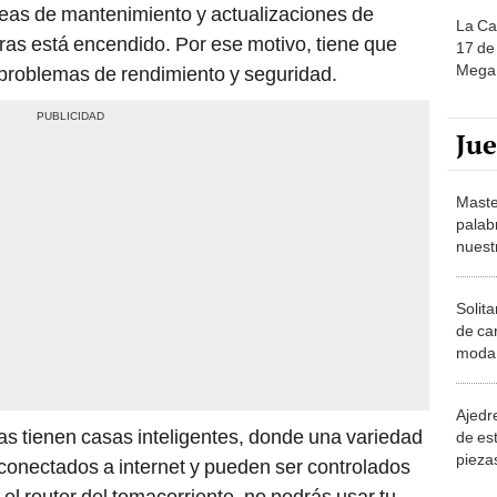
reas de mantenimiento y actualizaciones de
La Ca
as está encendido. Por ese motivo, tiene que
17 de 
Mega 
 problemas de rendimiento y seguridad.
Ju
Maste
palab
nuest
Solita
de ca
moda.
demue
Ajedre
s tienen casas inteligentes, donde una variedad
de es
piezas
 conectados a internet y pueden ser controlados
consi
el router del tomacorriente, no podrás usar tu