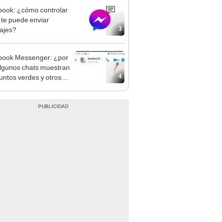
ook: ¿cómo controlar
 te puede enviar
3
ajes?
book Messenger: ¿por
lgunos chats muestran
4
untos verdes y otros
uno?