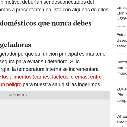
ún motivo, deberían ser desconectados del
Emple
amos a presentarte una lista con algunos de ellos.
Elon 
US$6
rodomésticos que nunca debes
indem
por n
Estos
diseñ
ngeladoras
estud
PUCP 
gerador porque su función principal es mantener
máqui
egura para evitar su deterioro. Si lo
Inves
futbol
prime
gía, la temperatura interna se incrementará
'múscu
 los alimentos (carnes, lácteos, cremas, entre
saltar
un peligro
para nuestra salud si las ingerimos.
¿Qué 
iPhon
compr
usad
Whats
emojis