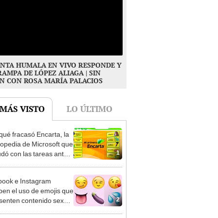
NTA HUMALA EN VIVO RESPONDE Y
RAMPA DE LÓPEZ ALIAGA | SIN
N CON ROSA MARÍA PALACIOS
 MÁS VISTO
LO ÚLTIMO
qué fracasó Encarta, la
lopedia de Microsoft que
1
udó con las tareas antes
ternet?
ook e Instagram
ben el uso de emojis que
2
senten contenido sexual
OS]