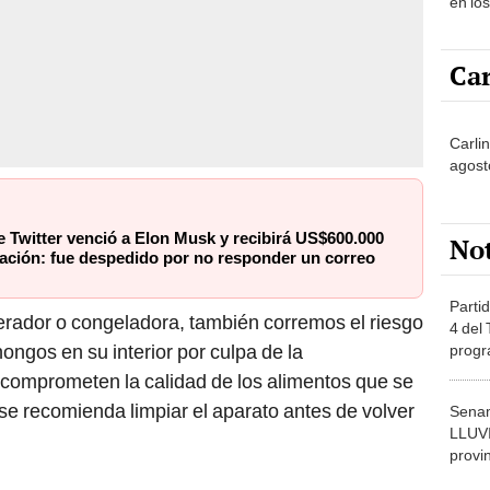
en lo
Car
Carli
agost
 Twitter venció a Elon Musk y recibirá US$600.000
No
ación: fue despedido por no responder un correo
Partid
erador o congeladora, también corremos el riesgo
4 del
ongos en su interior por culpa de la
progr
dónde
 comprometen la calidad de los alimentos que se
e recomienda limpiar el aparato antes de volver
Senam
LLUV
provi