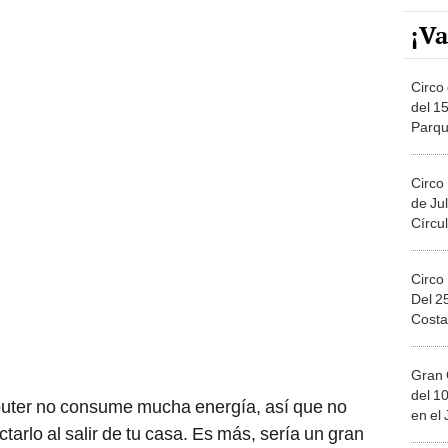
¡Va
Circo 
del 15
Parqu
Migue
Circo
de Jul
Círcul
Circo
Del 2
Costa
Gran 
del 10
l router no consume mucha energía, así que no
en el
arlo al salir de tu casa. Es más, sería un gran