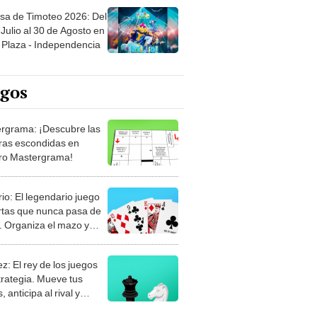
sa de Timoteo 2026: Del
Julio al 30 de Agosto en
Plaza - Independencia
egos
rgrama: ¡Descubre las
ras escondidas en
ro Mastergrama!
rio: El legendario juego
rtas que nunca pasa de
 Organiza el mazo y
stra tu habilidad.
z: El rey de los juegos
trategia. Mueve tus
, anticipa al rival y
gue el jaque mate.