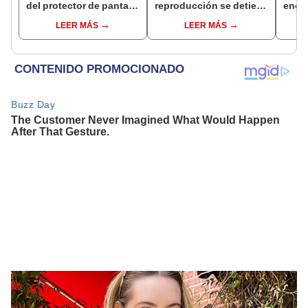
del protector de pantalla
reproducción se detiene
enci
para teléfono que evita
a cada rato? Así
comb
LEER MÁS
LEER MÁS
miradas
resuelves este problema
react