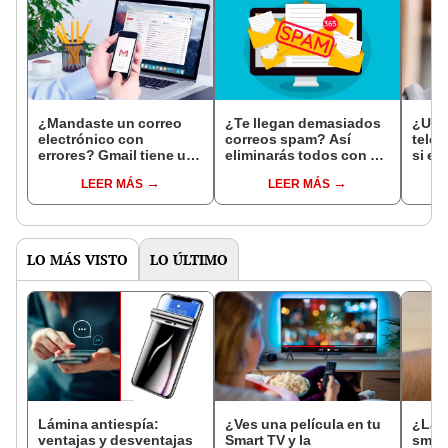
¿Mandaste un correo
¿Te llegan demasiados
¿Usas
electrónico con
correos spam? Así
telé
errores? Gmail tiene un
eliminarás todos con un
si en
truco para cancelar el
toque y evitarás que
elect
LEER MÁS
LEER MÁS
envío
vuelvan a escribirte
día
LO MÁS VISTO
LO ÚLTIMO
Lámina antiespía:
¿Ves una película en tu
¿La p
ventajas y desventajas
Smart TV y la
smar