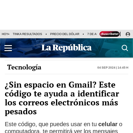
HOY
TINKA RESULTADOS
PRECIO DEL DÓLAR
7 DE AGOSTO
OLLANTA H
Tecnología
04 Sep 2024 | 14:45 h
¿Sin espacio en Gmail? Este
código te ayuda a identificar
los correos electrónicos más
pesados
Este código, que puedes usar en tu
celular
o
computadora, te permitirá ver los mensajes