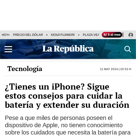
HOY
PRECIO DEL DÓLAR
KENJI FUJIMORI
PLAZA VEA
FERIADOS
KE
Tecnología
11 May 2024 | 20:52 h
¿Tienes un iPhone? Sigue
estos consejos para cuidar la
batería y extender su duración
Pese a que miles de personas poseen el
dispositivo de Apple, no tienen conocimiento
sobre los cuidados que necesita la batería para