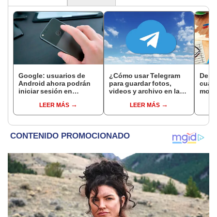
Google: usuarios de
¿Cómo usar Telegram
Delit
Android ahora podrán
para guardar fotos,
cuále
iniciar sesión en
videos y archivo en la
moda
páginas web con su
nube?
evita
LEER MÁS
LEER MÁS
huella dactilar [VIDEO]
por i