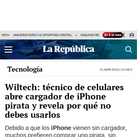
HOY
UNIVERSITARIO VS SPORTING CRISTAL
SINUANO RESULTADOS HOY
CA
Tecnología
21 Mar 2024 | 12:08 h
Wiltech: técnico de celulares
abre cargador de iPhone
pirata y revela por qué no
debes usarlos
Debido a que los
iPhone
vienen sin cargador,
muchos prefieren comprar uno pirata, sin