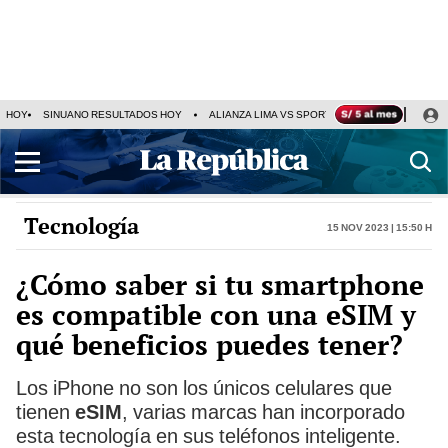
HOY
SINUANO RESULTADOS HOY
ALIANZA LIMA VS SPORT BOYS
JORGE MES
Tecnología
15 Nov 2023 | 15:50 h
¿Cómo saber si tu smartphone
es compatible con una eSIM y
qué beneficios puedes tener?
Los iPhone no son los únicos celulares que
tienen
eSIM
, varias marcas han incorporado
esta tecnología en sus teléfonos inteligente.