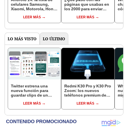
celulares Samsung,
páginas que usabas en
chat 
Xiaomi, Motorola, Honor
los 2000 para enviar
cómo 
y Oppo que se
SMS gratis a tus
qué s
LEER MÁS
LEER MÁS
actualizan
amigos?
las l
LO MÁS VISTO
LO ÚLTIMO
Twitter estrena una
Redmi K30 Pro y K30 Pro
What
nueva función para
Zoom: los nuevos
nuev
guardar clips de un
teléfonos premium de
migra
audio desde Spaces
Xiaomi con cuatro
Andr
LEER MÁS
LEER MÁS
cámaras y conectividad
5G [VIDEO]