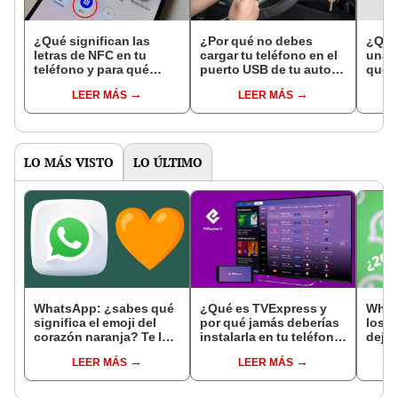
¿Qué significan las
¿Por qué no debes
¿Qué 
letras de NFC en tu
cargar tu teléfono en el
una a
teléfono y para qué
puerto USB de tu auto?
que e
sirven?
Aquí la respuesta
de tu
LEER MÁS
LEER MÁS
LO MÁS VISTO
LO ÚLTIMO
WhatsApp: ¿sabes qué
¿Qué es TVExpress y
What
significa el emoji del
por qué jamás deberías
los 
corazón naranja? Te lo
instalarla en tu teléfono
dejar
contamos
o Smart TV?
aplic
LEER MÁS
LEER MÁS