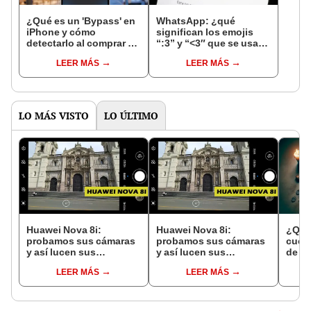
¿Qué es un 'Bypass' en
WhatsApp: ¿qué
iPhone y cómo
significan los emojis
detectarlo al comprar un
“:3” y “<3″ que se usan
celular de Apple usado?
en los chats?
LEER MÁS
LEER MÁS
LO MÁS VISTO
LO ÚLTIMO
Huawei Nova 8i:
Huawei Nova 8i:
¿Qué
probamos sus cámaras
probamos sus cámaras
cuen
y así lucen sus
y así lucen sus
de lo
fotografías
fotografías
falle
LEER MÁS
LEER MÁS