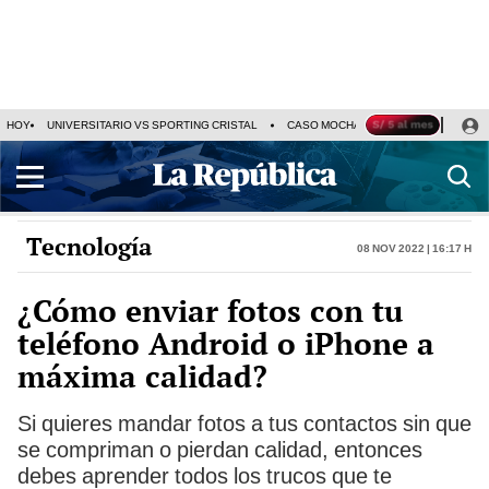
HOY
UNIVERSITARIO VS SPORTING CRISTAL
CASO MOCHASUELDOS
MIGUEL
Tecnología
08 Nov 2022 | 16:17 h
¿Cómo enviar fotos con tu
teléfono Android o iPhone a
máxima calidad?
Si quieres mandar fotos a tus contactos sin que
se compriman o pierdan calidad, entonces
debes aprender todos los trucos que te