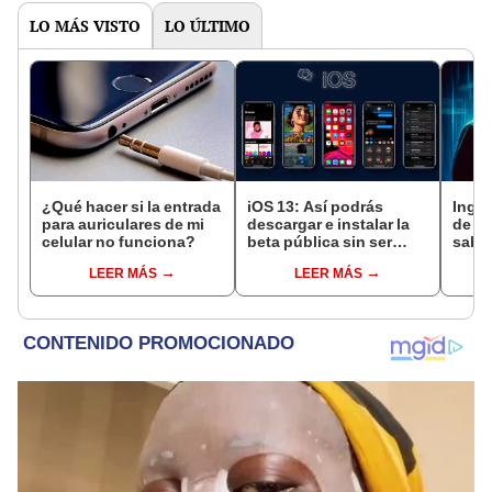
LO MÁS VISTO
LO ÚLTIMO
¿Qué hacer si la entrada
iOS 13: Así podrás
Ingen
para auriculares de mi
descargar e instalar la
de es
celular no funciona?
beta pública sin ser
saber
desarrollador [FOTOS]
habl
LEER MÁS
LEER MÁS