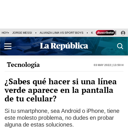
HOY
JORGE MESSI
ALIANZA LIMA VS SPORT BOYS
KENJI FUJIMORI
PRE
Tecnología
03 May 2022 | 13:50 h
¿Sabes qué hacer si una línea
verde aparece en la pantalla
de tu celular?
Si tu smartphone, sea Android o iPhone, tiene
este molesto problema, no dudes en probar
alguna de estas soluciones.