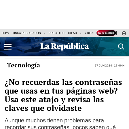
HOY
TINKA RESULTADOS
PRECIO DEL DÓLAR
7 DE AGOSTO
OLLANTA H
Tecnología
27 Jun 2024 | 17:00 h
¿No recuerdas las contraseñas
que usas en tus páginas web?
Usa este atajo y revisa las
claves que olvidaste
Aunque muchos tienen problemas para
recordar sus contraseñas, pocos saben qué