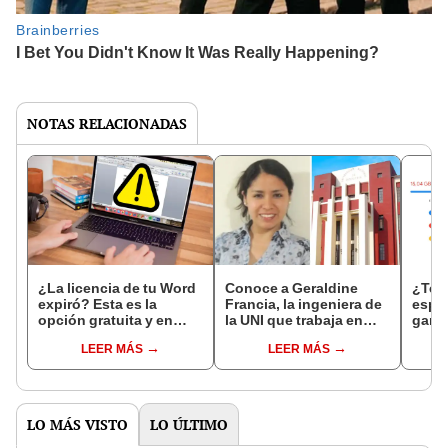
NOTAS RELACIONADAS
¿La licencia de tu Word
Conoce a Geraldine
¿Te 
expiró? Esta es la
Francia, la ingeniera de
espa
opción gratuita y en
la UNI que trabaja en
gana
internet que puedes
GOOGLE: "No me
alma
LEER MÁS
LEER MÁS
usar para crear
preguntaron de qué
Drive
documentos
universidad venía"
Foto
LO MÁS VISTO
LO ÚLTIMO