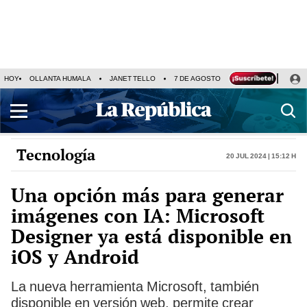
HOY
OLLANTA HUMALA
JANET TELLO
7 DE AGOSTO
TINKA RESULTADOS
Tecnología
20 Jul 2024 | 15:12 h
Una opción más para generar
imágenes con IA: Microsoft
Designer ya está disponible en
iOS y Android
La nueva herramienta Microsoft, también
disponible en versión web, permite crear