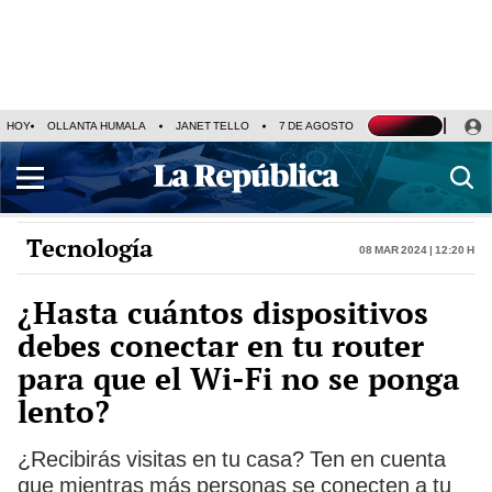
HOY
OLLANTA HUMALA
JANET TELLO
7 DE AGOSTO
TINKA RESULTADOS
Tecnología
08 Mar 2024 | 12:20 h
¿Hasta cuántos dispositivos
debes conectar en tu router
para que el Wi-Fi no se ponga
lento?
¿Recibirás visitas en tu casa? Ten en cuenta
que mientras más personas se conecten a tu