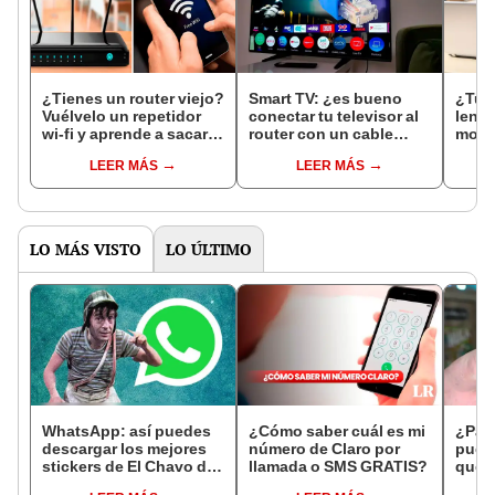
¿Tienes un router viejo?
Smart TV: ¿es bueno
¿Tu i
Vuélvelo un repetidor
conectar tu televisor al
lent
wi-fi y aprende a sacar a
router con un cable
modif
intrusos de tu internet
ethernet para más
wifi 
LEER MÁS
LEER MÁS
velocidad?
app
LO MÁS VISTO
LO ÚLTIMO
WhatsApp: así puedes
¿Cómo saber cuál es mi
¿Para
descargar los mejores
número de Claro por
puert
stickers de El Chavo del
llamada o SMS GRATIS?
qué 
Ocho