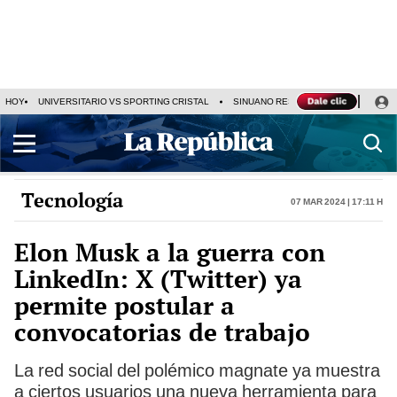
HOY
UNIVERSITARIO VS SPORTING CRISTAL
SINUANO RESULTADOS HOY
CA
Tecnología
07 Mar 2024 | 17:11 h
Elon Musk a la guerra con
LinkedIn: X (Twitter) ya
permite postular a
convocatorias de trabajo
La red social del polémico magnate ya muestra
a ciertos usuarios una nueva herramienta para