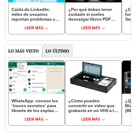
Caída de LinkedIn:
¿Por qué debes tener
¿Cóm
miles de usuarios
cuidado si sueles
funci
reportan problemas con
descargar libros PDF
Sams
la plataforma de trabajo
gratuitos que
celul
LEER MÁS
LEER MÁS
encuentras en internet?
teng
LO MÁS VISTO
LO ÚLTIMO
WhatsApp: conoce los
¿Cómo puedes
¿Qué
‘trucos secretos’ para
convertir un video que
Blac
librarte de los espías
grabaste en un VHS a tu
(BBM)
[VIDEO]
PC?
mensa
LEER MÁS
LEER MÁS
ante