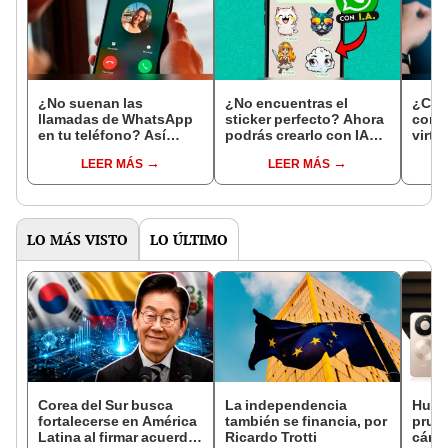
¿No suenan las
¿No encuentras el
¿Cóm
llamadas de WhatsApp
sticker perfecto? Ahora
con P
en tu teléfono? Así
podrás crearlo con IA
virt
puedes resolver el
sin salir de WhatsApp
que t
LEER MÁS
LEER MÁS
problema
hast
LO MÁS VISTO
LO ÚLTIMO
Corea del Sur busca
La independencia
Huawe
fortalecerse en América
también se financia, por
prueb
Latina al firmar acuerdo
Ricardo Trotti
cáma