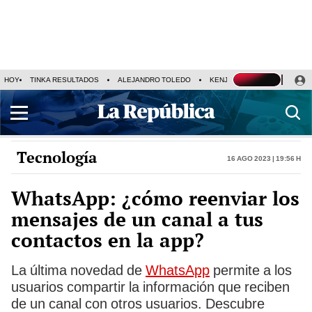
HOY
TINKA RESULTADOS
ALEJANDRO TOLEDO
KENJI FUJIMORI
PRECIO
Tecnología
16 Ago 2023 | 19:56 h
WhatsApp: ¿cómo reenviar los
mensajes de un canal a tus
contactos en la app?
La última novedad de
WhatsApp
permite a los
usuarios compartir la información que reciben
de un canal con otros usuarios. Descubre