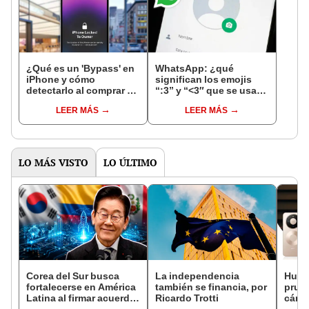
¿Qué es un 'Bypass' en
WhatsApp: ¿qué
iPhone y cómo
significan los emojis
detectarlo al comprar un
“:3” y “<3″ que se usan
celular de Apple usado?
en los chats?
LEER MÁS
LEER MÁS
LO MÁS VISTO
LO ÚLTIMO
Corea del Sur busca
La independencia
Huawe
fortalecerse en América
también se financia, por
prueb
Latina al firmar acuerdo
Ricardo Trotti
cáma