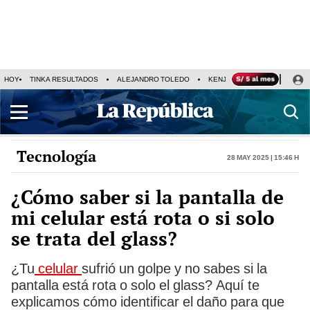
HOY
TINKA RESULTADOS
ALEJANDRO TOLEDO
KENJI FUJIMORI
PRECIO
Tecnología
28 May 2025 | 15:46 h
¿Cómo saber si la pantalla de
mi celular está rota o si solo
se trata del glass?
¿Tu
celular
sufrió un golpe y no sabes si la
pantalla está rota o solo el glass? Aquí te
explicamos cómo identificar el daño para que