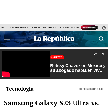
HOY
UNIVERSITARIO VS SPORTING CRISTAL
CASO MOCHASUELDOS
MIGUEL
EN VIVO
Betssy Chávez en México y
su abogado habla en vivo |
Que No Se Te Olvide con
Carlos Cornejo
Tecnología
01 Feb 2023 | 16:38 h
Samsung Galaxy S23 Ultra vs.