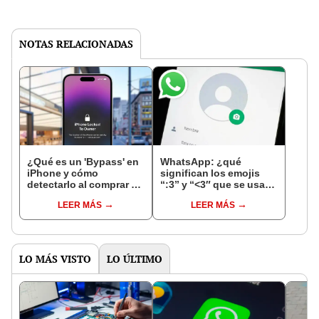
NOTAS RELACIONADAS
¿Qué es un 'Bypass' en
WhatsApp: ¿qué
iPhone y cómo
significan los emojis
detectarlo al comprar un
“:3” y “<3″ que se usan
celular de Apple usado?
en los chats?
LEER MÁS
LEER MÁS
LO MÁS VISTO
LO ÚLTIMO