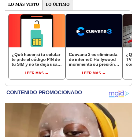
LO MÁS VISTO
LO ÚLTIMO
¿Qué hacer si tu celular
Cuevana 3 es eliminada
¿Qué 
te pide el código PIN de
de internet: Hollywood
TV n
tu SIM y no te deja usar
incrementa su presión
conec
los datos móviles?
sobre la piratería
color
LEER MÁS
LEER MÁS
amari