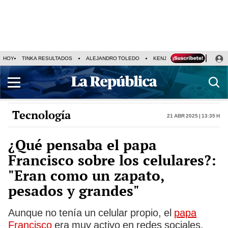
HOY
TINKA RESULTADOS
ALEJANDRO TOLEDO
KENJI FUJIMORI
PRECIO
Tecnología
21 Abr 2025 | 13:35 h
¿Qué pensaba el papa
Francisco sobre los celulares?:
"Eran como un zapato,
pesados y grandes"
Aunque no tenía un celular propio, el
papa
Francisco
era muy activo en redes sociales,