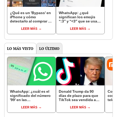
¿Qué es un 'Bypass' en
WhatsApp: ¿qué
iPhone y cómo
significan los emojis
detectarlo al comprar un
“:3” y “<3″ que se usan
celular de Apple usado?
en los chats?
LEER MÁS
LEER MÁS
LO MÁS VISTO
LO ÚLTIMO
WhatsApp: ¿cuál es el
Donald Trump da 90
Conoc
significado del número
días de plazo para que
compl
'99' en las
TikTok sea vendida a
teléf
conversaciones?
una empresa de EE.UU.
actua
LEER MÁS
LEER MÁS
[FOTOS]
12