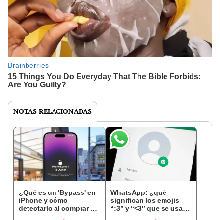
NOTAS RELACIONADAS
¿Qué es un 'Bypass' en
WhatsApp: ¿qué
iPhone y cómo
significan los emojis
detectarlo al comprar un
“:3” y “<3″ que se usan
celular de Apple usado?
en los chats?