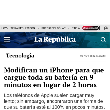
HOY
TINKA RESULTADOS
PRECIO DEL DÓLAR
7 DE AGOSTO
OLLANTA H
Tecnología
05 Nov 2022 | 12:22 h
Modifican un iPhone para que
cargue toda su batería en 9
minutos en lugar de 2 horas
Los teléfonos de Apple suelen cargar muy
lento; sin embargo, encontraron una forma de
que su batería esté al 100% en pocos minutos.