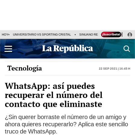
HOY
UNIVERSITARIO VS SPORTING CRISTAL
SINUANO RESULTADOS HOY
CA
Tecnología
22 Sep 2021 | 16:45 h
WhatsApp: así puedes
recuperar el número del
contacto que eliminaste
¿Sin querer borraste el número de un amigo y
ahora quieres recuperarlo? Aplica este sencillo
truco de WhatsApp.