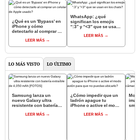
WhatsApp: ¿qué
¿Qué es un 'Bypass' en
significan los emojis
iPhone y cómo
“:3” y “<3″ que se usan
detectarlo al comprar un
en los chats?
LEER MÁS
celular de Apple usado?
LEER MÁS
LO MÁS VISTO
LO ÚLTIMO
Samsung lanza un
¿Cómo impedir que un
Motor
nuevo Galaxy ultra
ladrón apague tu
imág
resistente con batería
iPhone o active el modo
smar
extraíble de 4,050 mAh
avión para que no
panta
LEER MÁS
LEER MÁS
[FOTOS]
puedas ubicarlo?
emer